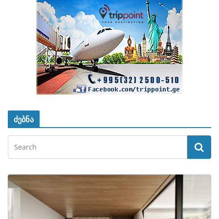
ძებნა