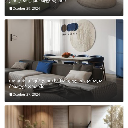
კონტრასტები ინტერიერში
October 29, 2024
როგორ დავმალოთ სამზარეულოს კარადა
მისაღებ ოთახში
October 27, 2024