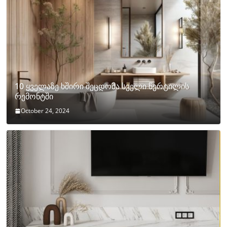
10 ყველაზე ხშირი შეცდომა სველი წერტილის
რემონტში
October 24, 2024