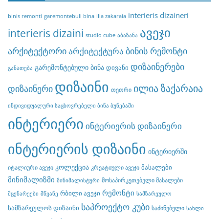
interieris dizaineri
binis remonti
garemontebuli bina
ilia zakaraia
ავეჯი
interieris dizaini
studio cube
აბაზანა
არქიტექტორი
ბინის რემონტი
არქიტექტურა
დიზაინერები
გარემონტებული ბინა
დივანი
განათება
დიზაინი
ილია ზაქარაია
დიზაინერი
თეთრი
ინდივიდუალური საცხოვრებელი ბინა ბუნებაში
ინტერიერი
ინტერიერის დიზაინერი
ინტერიერის დიზაინი
ინტერიერში
კოლექცია
მასალები
იტალიური ავეჯი
კრეატიული ავეჯი
მინიმალიზმი
მოსაპირკეთებელი მასალები
მინიმალისტური
რემონტი
რბილი ავეჯი
მცენარეები
მწვანე
სამზარეულო
საპროექტო კუბი
სამზარეულოს დიზაინი
საძინებელი
სახლი