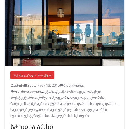
ᲐᲠᲥᲘᲢᲔᲥᲢᲣᲠᲣᲚᲘ ᲞᲠᲝᲔᲥᲢᲔᲑᲘ
admin
September 13, 2015
0 Comments
Arci development
,
ავტოსადგომი
,
არსი დეველოპმენტი
,
არქიტექტორი
,
თერმული მედეგობა
,
ინდივიდუალური ბინა
,
რატი კომახიძე
,
საერთო ტერასა
,
საერთო ფართი
,
საოფისე ფართი
,
საცხივრებელი ფართი
,
საცხოვრებელ ნაწილი
,
სტუდია არსი
,
შენობის ექსტერიერი
,
ხის პანელები
,
ხის სენდვიჩი
სტუდია არსი