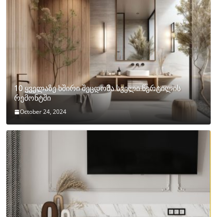
10 ყველაზე ხშირი შეცდომა სველი წერტილის
რემონტში
October 24, 2024