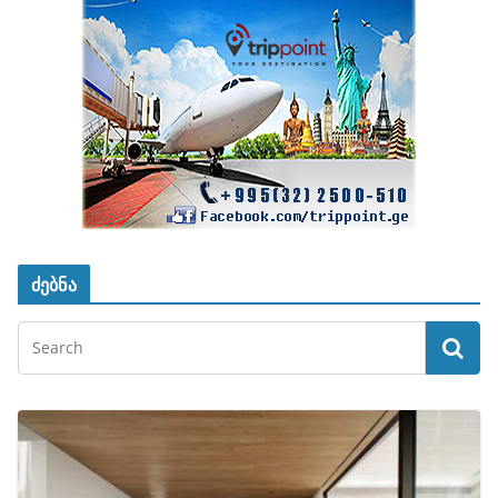
ძებნა