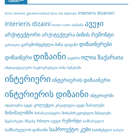
interieris dizaineri
binis remonti
garemontebuli bina
ilia zakaraia
ავეჯი
interieris dizaini
studio cube
აბაზანა
არქიტექტორი
ბინის რემონტი
არქიტექტურა
დიზაინერები
გარემონტებული ბინა
დივანი
განათება
დიზაინი
ილია ზაქარაია
დიზაინერი
თეთრი
ინდივიდუალური საცხოვრებელი ბინა ბუნებაში
ინტერიერი
ინტერიერის დიზაინერი
ინტერიერის დიზაინი
ინტერიერში
კოლექცია
მასალები
იტალიური ავეჯი
კრეატიული ავეჯი
მინიმალიზმი
მოსაპირკეთებელი მასალები
მინიმალისტური
რემონტი
რბილი ავეჯი
მცენარეები
მწვანე
სამზარეულო
საპროექტო კუბი
სამზარეულოს დიზაინი
საძინებელი
სახლი