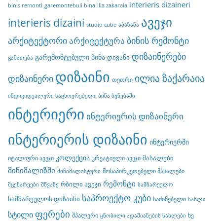
interieris dizaineri
binis remonti
garemontebuli bina
ilia zakaraia
ავეჯი
interieris dizaini
studio cube
აბაზანა
არქიტექტორი
ბინის რემონტი
არქიტექტურა
დიზაინერები
გარემონტებული ბინა
დივანი
განათება
დიზაინი
ილია ზაქარაია
დიზაინერი
თეთრი
ინდივიდუალური საცხოვრებელი ბინა ბუნებაში
ინტერიერი
ინტერიერის დიზაინერი
ინტერიერის დიზაინი
ინტერიერში
კოლექცია
მასალები
იტალიური ავეჯი
კრეატიული ავეჯი
მინიმალიზმი
მოსაპირკეთებელი მასალები
მინიმალისტური
რემონტი
რბილი ავეჯი
მცენარეები
მწვანე
სამზარეულო
საპროექტო კუბი
სამზარეულოს დიზაინი
საძინებელი
სახლი
ფერები
სტილი
შპალერი
ხე
ცნობილი ადამიანების სახლები