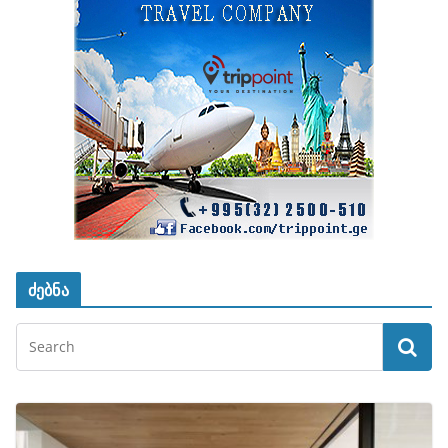
ძებნა