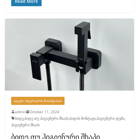
Read More
ᲘᲓᲔᲔᲑᲘ ᲘᲜᲢᲔᲠᲘᲔᲠᲘᲡ ᲛᲝᲡᲐᲬᲧᲝᲑᲐᲗ
admin
October 11, 2024
ბიდე
,
ბიდე თუ ჰიგიენური შხაპი
,
ბიდის მონტაჟი
,
ჰიგიენური დუში
,
ჰიგიენური შხაპი
ბიდე თუ ჰიგიენური შხაპი