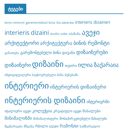
ტეგები
interieris dizaineri
binis remonti
garemontebuli bina
ilia zakaraia
ავეჯი
interieris dizaini
studio cube
აბაზანა
არქიტექტორი
ბინის რემონტი
არქიტექტურა
დიზაინერები
გარემონტებული ბინა
დივანი
განათება
დიზაინი
ილია ზაქარაია
დიზაინერი
თეთრი
ინდივიდუალური საცხოვრებელი ბინა ბუნებაში
ინტერიერი
ინტერიერის დიზაინერი
ინტერიერის დიზაინი
ინტერიერში
კოლექცია
მასალები
იტალიური ავეჯი
კრეატიული ავეჯი
მინიმალიზმი
მოსაპირკეთებელი მასალები
მინიმალისტური
რემონტი
რბილი ავეჯი
მცენარეები
მწვანე
სამზარეულო