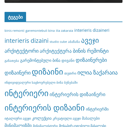
ტეგები
interieris dizaineri
binis remonti
garemontebuli bina
ilia zakaraia
ავეჯი
interieris dizaini
studio cube
აბაზანა
არქიტექტორი
ბინის რემონტი
არქიტექტურა
დიზაინერები
გარემონტებული ბინა
დივანი
განათება
დიზაინი
ილია ზაქარაია
დიზაინერი
თეთრი
ინდივიდუალური საცხოვრებელი ბინა ბუნებაში
ინტერიერი
ინტერიერის დიზაინერი
ინტერიერის დიზაინი
ინტერიერში
კოლექცია
მასალები
იტალიური ავეჯი
კრეატიული ავეჯი
მინიმალიზმი
მოსაპირკეთებელი მასალები
მინიმალისტური