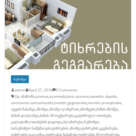
ᲠᲔᲛᲝᲜᲢᲘ
admin
April 27, 2016
0 Comments
2დ ანაზომი
,
azomva
,
azomvebi
,
binis azomva
,
otaxebis dayofa
,
saremonto samushaoebi
,
tixrebis gegmareba
,
tixrebis proeqtireba
,
ავეჯის ჩახაზვა
,
აზომვა
,
აზომვა ლაზერით
,
აზომვები
,
ბინის აზომვა
,
ბინის დაპლანვა
,
ბინის პროექტირება
,
გატიხრული ოთახები
,
კალატოზი
,
ოთახების დაყოფა
,
პლანირება
,
რემონტი
,
სარემონტო სამუშაოები
,
ტიხრების აზომვა
,
ტიხრების გეგმარება
,
ტიხრების დაგეგმვა
,
ტიხრების ნახაზები
,
ტიხრების პროექტირება
,