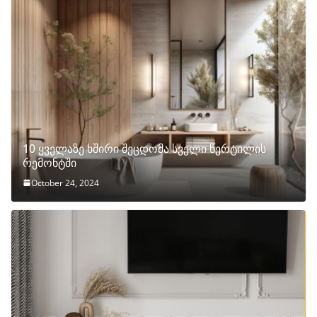
10 ყველაზე ხშირი შეცდომა სველი წერტილის
რემონტში
October 24, 2024