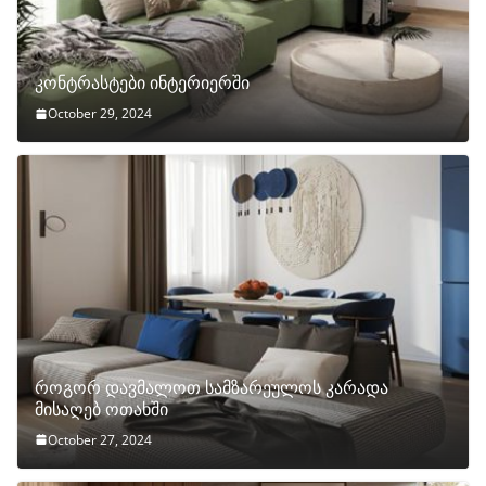
კონტრასტები ინტერიერში
October 29, 2024
როგორ დავმალოთ სამზარეულოს კარადა
მისაღებ ოთახში
October 27, 2024