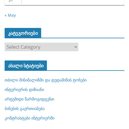
« May
კატეგორიები
კ
ა
ტ
ახალი სტატიები
ე
გ
თბილი მინიმალიზმი და დედამიწის ტონები
ო
რ
ინტერიერის დიზიანი
ი
არტემიდი წარმოგიდგენთ
ე
ბინების გაერთიანება
ბ
ი
კონტრასტები ინტერიერში