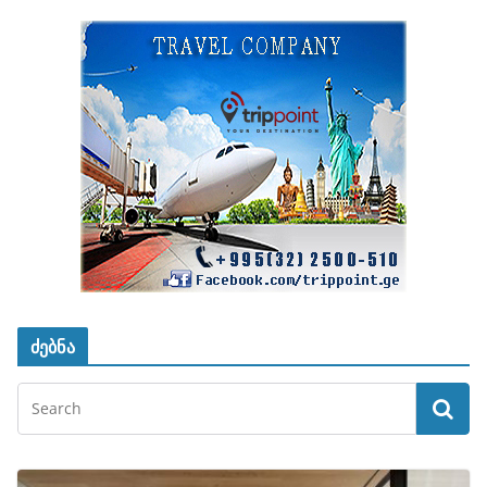
ძებნა