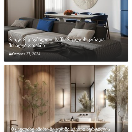
როგორ დავმალოთ სამზარეულოს კარადა
მისაღებ ოთახში
October 27, 2024
10 ყველაზე ხშირი შეცდომა სველი წერტილის