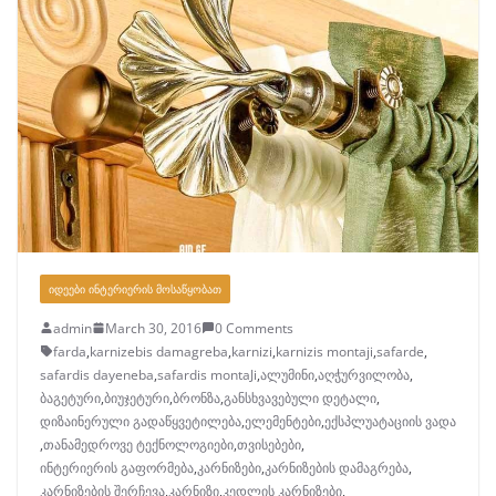
ᲘᲓᲔᲔᲑᲘ ᲘᲜᲢᲔᲠᲘᲔᲠᲘᲡ ᲛᲝᲡᲐᲬᲧᲝᲑᲐᲗ
admin
March 30, 2016
0 Comments
farda
,
karnizebis damagreba
,
karnizi
,
karnizis montaji
,
safarde
,
safardis dayeneba
,
safardis montaJi
,
ალუმინი
,
აღჭურვილობა
,
ბაგეტური
,
ბიუჯეტური
,
ბრონზა
,
განსხვავებული დეტალი
,
დიზაინერული გადაწყვეტილება
,
ელემენტები
,
ექსპლუატაციის ვადა
,
თანამედროვე ტექნოლოგიები
,
თვისებები
,
ინტერიერის გაფორმება
,
კარნიზები
,
კარნიზების დამაგრება
,
კარნიზების შერჩევა
,
კარნიზი
,
კედლის კარნიზები
,