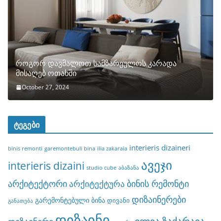
როგორ დავმალოთ სამზარეულოს კარადა
მისაღებ ოთახში
October 27, 2024
ტეგები
interieris dizaineri
binis remonti
garemontebuli bina
ilia zakaraia
ავეჯი
interieris dizaini
studio cube
აბაზანა
არქიტექტორი
ბინის რემონტი
არქიტექტურა
დიზაინერები
გარემონტებული ბინა
დივანი
განათება
დიზაინი