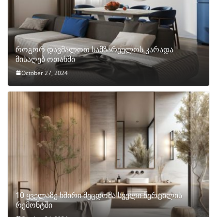
როგორ დავმალოთ სამზარეულოს კარადა
მისაღებ ოთახში
October 27, 2024
10 ყველაზე ხშირი შეცდომა სველი წერტილის
რემონტში