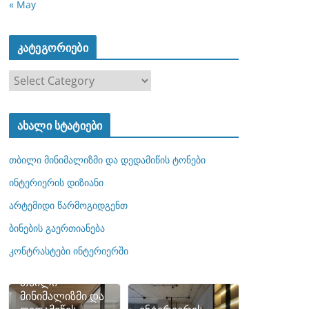
« May
კატეგორიები
კ
ა
ტ
ახალი სტატიები
ე
გ
თბილი მინიმალიზმი და დედამიწის ტონები
ო
რ
ინტერიერის დიზიანი
ი
არტემიდი წარმოგიდგენთ
ე
ბინების გაერთიანება
ბ
ი
კონტრასტები ინტერიერში
თბილი
მინიმალიზმი და