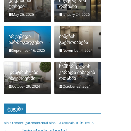
დედამიწის
ინტერიერის
ტონები
დიზიანი
May 26, 2026
January 24, 2026
არტემიდი
ბინების
წარმოგიდგენთ
გაერთიანება
September 16, 2025
November 4, 2024
როგორ
დავმალოთ
სამზარეულოს
კონტრასტები
კარადა მისაღებ
ინტერიერში
ოთახში
October 29, 2024
October 27, 2024
ტეგები
interieris
binis remonti
garemontebuli bina
ilia zakaraia