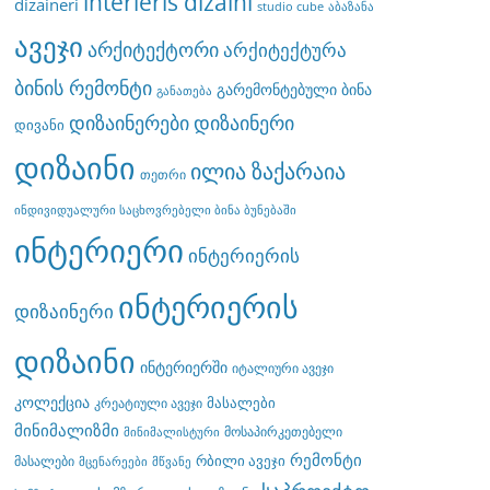
interieris dizaini
dizaineri
studio cube
აბაზანა
ავეჯი
არქიტექტორი
არქიტექტურა
ბინის რემონტი
გარემონტებული ბინა
განათება
დიზაინერები
დიზაინერი
დივანი
დიზაინი
ილია ზაქარაია
თეთრი
ინდივიდუალური საცხოვრებელი ბინა ბუნებაში
ინტერიერი
ინტერიერის
ინტერიერის
დიზაინერი
დიზაინი
ინტერიერში
იტალიური ავეჯი
კოლექცია
მასალები
კრეატიული ავეჯი
მინიმალიზმი
მოსაპირკეთებელი
მინიმალისტური
რემონტი
რბილი ავეჯი
მასალები
მცენარეები
მწვანე