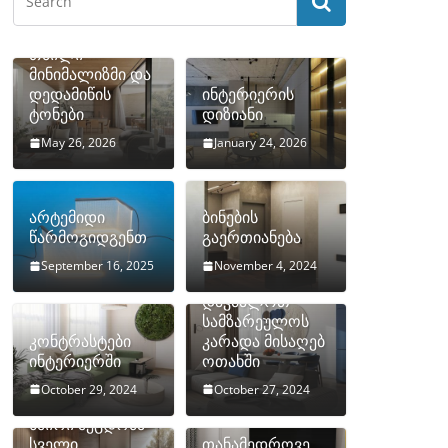
თბილი
მინიმალიზმი და
დედამიწის
ინტერიერის
ტონები
დიზიანი
May 26, 2026
January 24, 2026
არტემიდი
ბინების
წარმოგიდგენთ
გაერთიანება
September 16, 2025
November 4, 2024
როგორ
დავმალოთ
სამზარეულოს
კონტრასტები
კარადა მისაღებ
ინტერიერში
ოთახში
October 29, 2024
October 27, 2024
10 ყველაზე
ხშირი შეცდომა
სველი
თანამედროვე