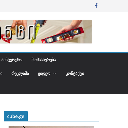
ᲡᲐᲘᲜᲢᲔᲠᲔᲡᲝ
ᲛᲝᲛᲡᲐᲮᲣᲠᲔᲑᲐ
Ი
ᲠᲔᲙᲚᲐᲛᲐ
ᲕᲘᲓᲔᲝ
ᲙᲝᲜᲢᲐᲥᲢᲘ
cube.ge