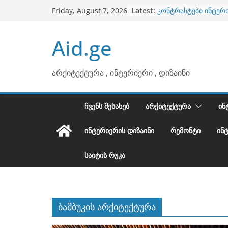
Skip
ბინების გაერთიანება
Latest:
Friday, August 7, 2026
to
კონტრასტები ინტერ
თბილი მინიმალიზმი
content
Aid.ge
ტონები
ინტერიერის დიზიანი
არტემიდი წარმოგი
არქიტექტურა , ინტერიერი , დიზაინი
ᲩᲕᲔᲜᲡ ᲨᲔᲡᲐᲮᲔᲑ
ᲐᲠᲥᲘᲢᲔᲥᲢᲣᲠᲐ
ᲘᲜ
ᲘᲜᲢᲔᲠᲘᲔᲠᲘᲡ ᲓᲘᲖᲐᲘᲜᲘ
ᲠᲔᲛᲝᲜᲢᲘ
ᲘᲜ
ᲡᲐᲘᲢᲘᲡ ᲠᲣᲙᲐ
ბამბუკის არქიტექტურა