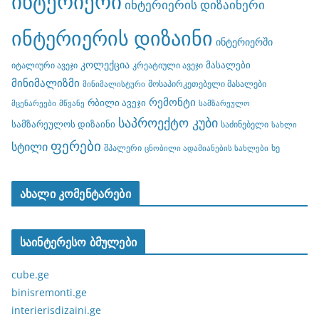
ინტერიერი
ინტერიერის დიზაინერი
ინტერიერის დიზაინი
ინტერიერში
კოლექცია
მასალები
იტალიური ავეჯი
კრეატიული ავეჯი
მინიმალიზმი
მოსაპირკეთებელი მასალები
მინიმალისტური
რემონტი
რბილი ავეჯი
მცენარეები
მწვანე
სამზარეულო
საპროექტო კუბი
სამზარეულოს დიზაინი
საძინებელი
სახლი
ფერები
სტილი
შპალერი
ხე
ცნობილი ადამიანების სახლები
ახალი კომენტარები
საინტერესო ბმულები
cube.ge
binisremonti.ge
interierisdizaini.ge