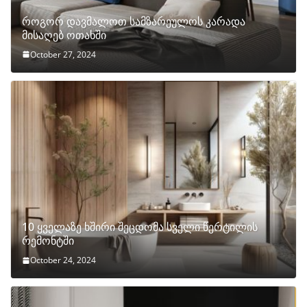
როგორ დავმალოთ სამზარეულოს კარადა
მისაღებ ოთახში
October 27, 2024
10 ყველაზე ხშირი შეცდომა სველი წერტილის
რემონტში
October 24, 2024