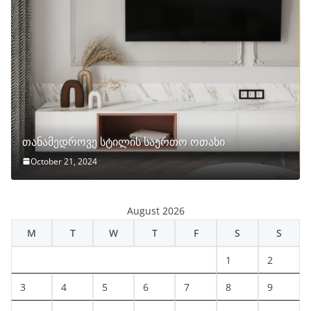
თანამედროვე სტილის საერთო ოთახი
October 21, 2024
August 2026
M
T
W
T
F
S
S
1
2
3
4
5
6
7
8
9