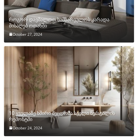
როგორ დავმალოთ სამზარეულოს კარადა
მისაღებ ოთახში
October 27, 2024
10 ყველაზე ხშირი შეცდომა სველი წერტილის
რემონტში
October 24, 2024