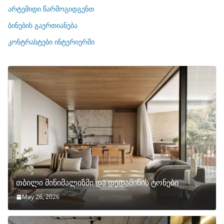
ი
არტემიდი წარმოგიდგენთ
ე
ბინების გაერთიანება
ბ
ი
კონტრასტები ინტერიერში
თბილი მინიმალიზმი და დედამიწის ტონები
May 26, 2026