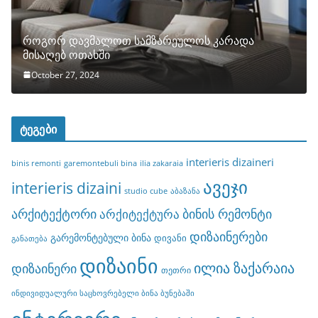
როგორ დავმალოთ სამზარეულოს კარადა
მისაღებ ოთახში
October 27, 2024
ტეგები
interieris dizaineri
binis remonti
garemontebuli bina
ilia zakaraia
ავეჯი
interieris dizaini
studio cube
აბაზანა
არქიტექტორი
ბინის რემონტი
არქიტექტურა
დიზაინერები
გარემონტებული ბინა
დივანი
განათება
დიზაინი
ილია ზაქარაია
დიზაინერი
თეთრი
ინდივიდუალური საცხოვრებელი ბინა ბუნებაში