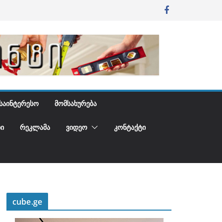
ᲡᲐᲘᲜᲢᲔᲠᲔᲡᲝ
ᲛᲝᲛᲡᲐᲮᲣᲠᲔᲑᲐ
Ი
ᲠᲔᲙᲚᲐᲛᲐ
ᲕᲘᲓᲔᲝ
ᲙᲝᲜᲢᲐᲥᲢᲘ
cube.ge