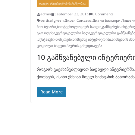
ᲘᲓᲔᲔᲑᲘ ᲘᲜᲢᲔᲠᲘᲔᲠᲘᲡ ᲛᲝᲡᲐᲬᲧᲝᲑᲐᲗ
admin
September 23, 2015
0 Comments
vertical green
,
Джоэл Сандерс
,
Диана Балмори
,
Ляшенк
ბიო ბუხარი
,
ბიოტექნოლოგიურ სახლი
,
გამწვანება ინტერ
ეკო ოფისი
,
ვერტიკალური ბაღი
,
ვერტიკალური გამწვანებ
,
პენტჰაუსი მოსკოვში
,
სიმწვანე ინტერიერიში
,
სიმწვანის პა
ცოცხალი ბაღები
,
ჰაერის გასუფთავება
10 გამწვანებული ინტერიერ
როგორ გავახანგძლივოთ ზაფხული ინტერიერში. დ
ქოთნებს, ისინი ქმნიან მთელ სიმწვანის პანორა
Read More