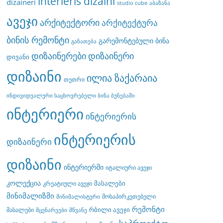
interieris dizaini
dizaineri
studio cube
აბაზანა
ავეჯი
არქიტექტორი
არქიტექტურა
ბინის რემონტი
გარემონტებული ბინა
განათება
დიზაინერები
დიზაინერი
დივანი
დიზაინი
ილია ზაქარაია
თეთრი
ინდივიდუალური საცხოვრებელი ბინა ბუნებაში
ინტერიერი
ინტერიერის
ინტერიერის
დიზაინერი
დიზაინი
ინტერიერში
იტალიური ავეჯი
კოლექცია
მასალები
კრეატიული ავეჯი
მინიმალიზმი
მოსაპირკეთებელი
მინიმალისტური
რემონტი
რბილი ავეჯი
მასალები
მცენარეები
მწვანე