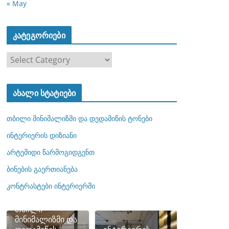
« May
კატეგორიები
კ
ა
ტ
ახალი სტატიები
ე
გ
თბილი მინიმალიზმი და დედამიწის ტონები
ო
რ
ინტერიერის დიზიანი
ი
არტემიდი წარმოგიდგენთ
ე
ბინების გაერთიანება
ბ
ი
კონტრასტები ინტერიერში
თბილი
მინიმალიზმი და