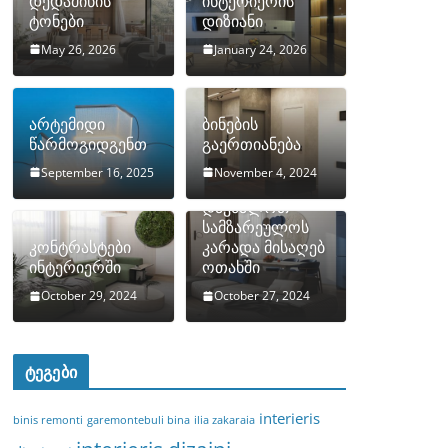
დედამიწის
ინტერიერის
ტონები
დიზიანი
May 26, 2026
January 24, 2026
არტემიდი
ბინების
წარმოგიდგენთ
გაერთიანება
September 16, 2025
November 4, 2024
როგორ
დავმალოთ
სამზარეულოს
კონტრასტები
კარადა მისაღებ
ინტერიერში
ოთახში
October 29, 2024
October 27, 2024
ტეგები
interieris
binis remonti
garemontebuli bina
ilia zakaraia