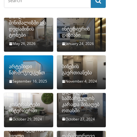
თბილი
მინიმალიზმი და
დედამიწის
ინტერიერის
ტონები
დიზიანი
May 26, 2026
January 24, 2026
არტემიდი
ბინების
წარმოგიდგენთ
გაერთიანება
September 16, 2025
November 4, 2024
როგორ
დავმალოთ
სამზარეულოს
კონტრასტები
კარადა მისაღებ
ინტერიერში
ოთახში
October 29, 2024
October 27, 2024
10 ყველაზე
ხშირი შეცდომა
სველი
თანამედროვე