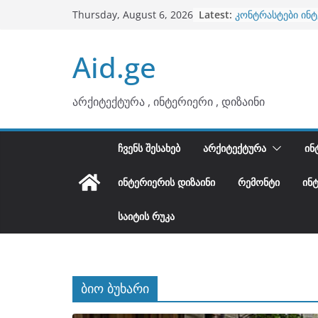
Skip
Latest:
კონტრასტები ინ
Thursday, August 6, 2026
to
თბილი მინიმალიზ
ტონები
content
Aid.ge
ინტერიერის დიზი
არტემიდი წარმო
ბინების გაერთია
არქიტექტურა , ინტერიერი , დიზაინი
ᲩᲕᲔᲜᲡ ᲨᲔᲡᲐᲮᲔᲑ
ᲐᲠᲥᲘᲢᲔᲥᲢᲣᲠᲐ
ᲘᲜ
ᲘᲜᲢᲔᲠᲘᲔᲠᲘᲡ ᲓᲘᲖᲐᲘᲜᲘ
ᲠᲔᲛᲝᲜᲢᲘ
ᲘᲜ
ᲡᲐᲘᲢᲘᲡ ᲠᲣᲙᲐ
ბიო ბუხარი