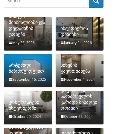
თბილი
მინიმალიზმი და
დედამიწის
ინტერიერის
ტონები
დიზიანი
May 26, 2026
January 24, 2026
არტემიდი
ბინების
წარმოგიდგენთ
გაერთიანება
September 16, 2025
November 4, 2024
როგორ
დავმალოთ
სამზარეულოს
კონტრასტები
კარადა მისაღებ
ინტერიერში
ოთახში
October 29, 2024
October 27, 2024
10 ყველაზე
ხშირი შეცდომა
სველი
თანამედროვე