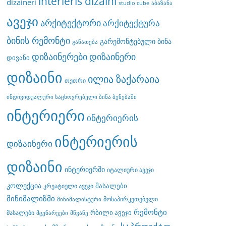
interieris dizaini
dizaineri
studio cube
აბაზანა
ავეჯი
არქიტექტორი
არქიტექტურა
ბინის რემონტი
გარემონტებული ბინა
განათება
დიზაინერები
დიზაინერი
დივანი
დიზაინი
ილია ზაქარაია
თეთრი
ინდივიდუალური საცხოვრებელი ბინა ბუნებაში
ინტერიერი
ინტერიერის
ინტერიერის
დიზაინერი
დიზაინი
ინტერიერში
იტალიური ავეჯი
კოლექცია
მასალები
კრეატიული ავეჯი
მინიმალიზმი
მოსაპირკეთებელი
მინიმალისტური
რემონტი
რბილი ავეჯი
მასალები
მცენარეები
მწვანე