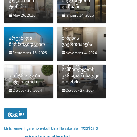
დედამიწის
ინტერიერის
ტონები
დიზიანი
May 26, 2026
January 24, 2026
არტემიდი
ბინების
წარმოგიდგენთ
გაერთიანება
September 16, 2025
November 4, 2024
როგორ
დავმალოთ
სამზარეულოს
კონტრასტები
კარადა მისაღებ
ინტერიერში
ოთახში
October 29, 2024
October 27, 2024
ტეგები
interieris
binis remonti
garemontebuli bina
ilia zakaraia