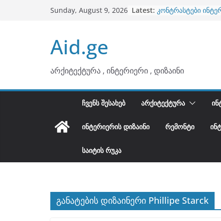
ბინების გაერთიანე
Skip
Latest:
Sunday, August 9, 2026
კონტრასტები ინტე
to
თბილი მინიმალიზმ
ტონები
content
Aid.ge
ინტერიერის დიზიან
არტემიდი წარმოგ
არქიტექტურა , ინტერიერი , დიზაინი
ᲩᲕᲔᲜᲡ ᲨᲔᲡᲐᲮᲔᲑ
ᲐᲠᲥᲘᲢᲔᲥᲢᲣᲠᲐ
ᲘᲜ
ᲘᲜᲢᲔᲠᲘᲔᲠᲘᲡ ᲓᲘᲖᲐᲘᲜᲘ
ᲠᲔᲛᲝᲜᲢᲘ
ᲘᲜ
ᲡᲐᲘᲢᲘᲡ ᲠᲣᲙᲐ
განატების დიზაინერი Phillipe Starck