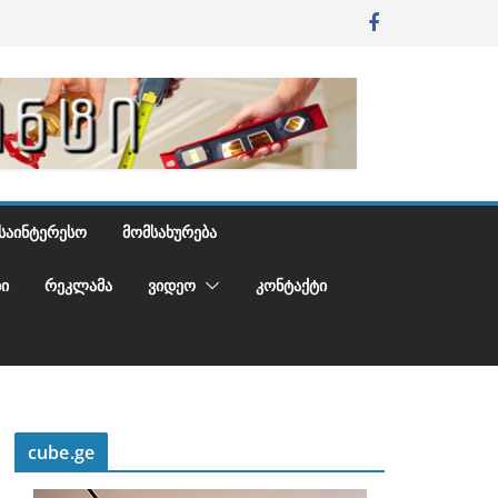
ᲡᲐᲘᲜᲢᲔᲠᲔᲡᲝ
ᲛᲝᲛᲡᲐᲮᲣᲠᲔᲑᲐ
Ი
ᲠᲔᲙᲚᲐᲛᲐ
ᲕᲘᲓᲔᲝ
ᲙᲝᲜᲢᲐᲥᲢᲘ
cube.ge