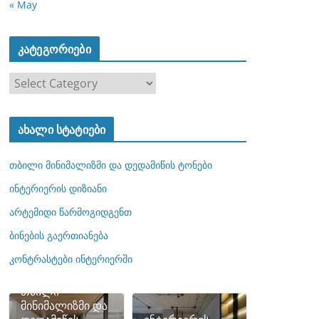
« May
კატეგორიები
კ
ა
ტ
ახალი სტატიები
ე
გ
თბილი მინიმალიზმი და დედამიწის ტონები
ო
რ
ინტერიერის დიზიანი
ი
არტემიდი წარმოგიდგენთ
ე
ბინების გაერთიანება
ბ
ი
კონტრასტები ინტერიერში
თბილი
მინიმალიზმი და