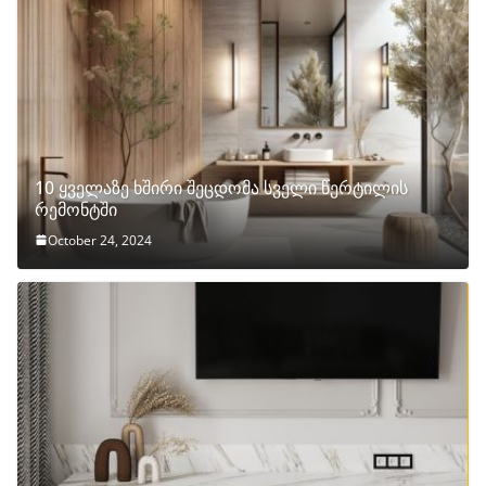
10 ყველაზე ხშირი შეცდომა სველი წერტილის
რემონტში
October 24, 2024