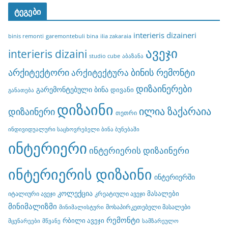
ტეგები
interieris dizaineri
binis remonti
garemontebuli bina
ilia zakaraia
ავეჯი
interieris dizaini
studio cube
აბაზანა
არქიტექტორი
ბინის რემონტი
არქიტექტურა
დიზაინერები
გარემონტებული ბინა
დივანი
განათება
დიზაინი
ილია ზაქარაია
დიზაინერი
თეთრი
ინდივიდუალური საცხოვრებელი ბინა ბუნებაში
ინტერიერი
ინტერიერის დიზაინერი
ინტერიერის დიზაინი
ინტერიერში
კოლექცია
მასალები
იტალიური ავეჯი
კრეატიული ავეჯი
მინიმალიზმი
მოსაპირკეთებელი მასალები
მინიმალისტური
რემონტი
რბილი ავეჯი
მცენარეები
მწვანე
სამზარეულო