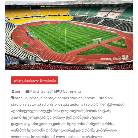
ᲐᲠᲥᲘᲢᲔᲥᲢᲣᲠᲣᲚᲘ ᲞᲠᲝᲔᲥᲢᲔᲑᲘ
admin
March 25, 2016
0 Comments
archil qurdiani
,
dinamo
,
dinamos stadioni
,
erovnuli stadioni
,
stadionis avtori
,
stadionis proeqti
,
stadionis tablo
,
არჩილ ქურდიანი
,
ატმოსფერული ნალექი
,
ბასა ღოღობერიძე
,
ბორის პაიჭაძე
,
გაიოზ ჯეჯელავა
,
გია და არჩილ ქურდიანების სტუდია
,
დავით ყიფიანი
,
დინამო
,
დინამო სტადიონის საზეიმო გახსნა
,
დინამოს სტადიონი
,
დინასტია
,
დირექცია
,
დოპინგ კონტროლი
,
ეროვნული სტადიონი
,
ვიპ ლოჟა
,
ვიტალი დარასელია
,