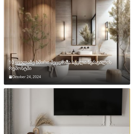
10 ყველაზე ხშირი შეცდომა სველი წერტილის
რემონტში
October 24, 2024