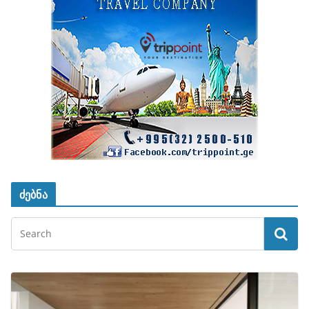
ძებნა