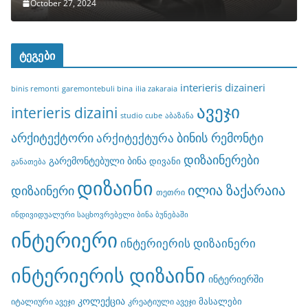
October 27, 2024
ტეგები
interieris dizaineri
binis remonti
garemontebuli bina
ilia zakaraia
ავეჯი
interieris dizaini
studio cube
აბაზანა
არქიტექტორი
ბინის რემონტი
არქიტექტურა
დიზაინერები
გარემონტებული ბინა
დივანი
განათება
დიზაინი
ილია ზაქარაია
დიზაინერი
თეთრი
ინდივიდუალური საცხოვრებელი ბინა ბუნებაში
ინტერიერი
ინტერიერის დიზაინერი
ინტერიერის დიზაინი
ინტერიერში
კოლექცია
მასალები
იტალიური ავეჯი
კრეატიული ავეჯი