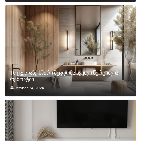
10 ყველაზე ხშირი შეცდომა სველი წერტილის
რემონტში
October 24, 2024