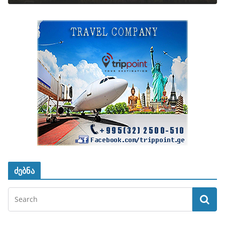
ძებნა