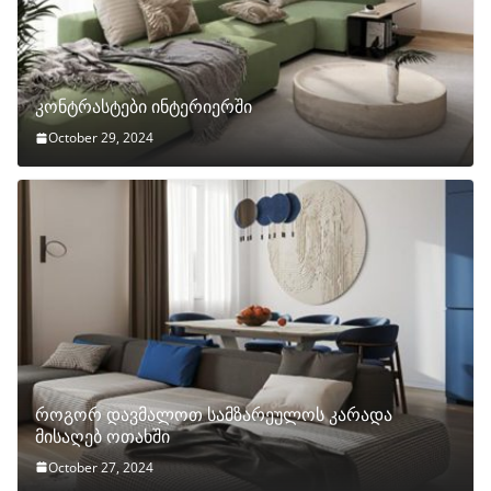
კონტრასტები ინტერიერში
October 29, 2024
როგორ დავმალოთ სამზარეულოს კარადა
მისაღებ ოთახში
October 27, 2024