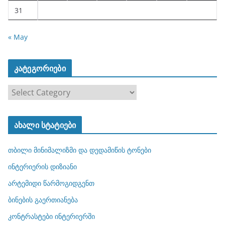
31
« May
კატეგორიები
კ
ა
ტ
ახალი სტატიები
ე
გ
თბილი მინიმალიზმი და დედამიწის ტონები
ო
რ
ინტერიერის დიზიანი
ი
არტემიდი წარმოგიდგენთ
ე
ბინების გაერთიანება
ბ
ი
კონტრასტები ინტერიერში