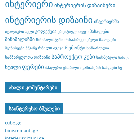
ინტერიერი
ინტერიერის დიზაინერი
ინტერიერის დიზაინი
ინტერიერში
კოლექცია
მასალები
იტალიური ავეჯი
კრეატიული ავეჯი
მინიმალიზმი
მოსაპირკეთებელი მასალები
მინიმალისტური
რემონტი
რბილი ავეჯი
მცენარეები
მწვანე
სამზარეულო
საპროექტო კუბი
სამზარეულოს დიზაინი
საძინებელი
სახლი
ფერები
სტილი
შპალერი
ხე
ცნობილი ადამიანების სახლები
ახალი კომენტარები
საინტერესო ბმულები
cube.ge
binisremonti.ge
interierisdizaini.ge