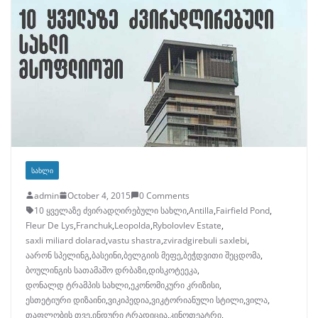
ᲡᲐᲮᲚᲘ
admin
October 4, 2015
0 Comments
10 ყველაზე ძვირადღირებული სახლი
,
Antilla
,
Fairfield Pond
,
Fleur De Lys
,
Franchuk
,
Leopolda
,
Rybolovlev Estate
,
saxli miliard dolarad
,
vastu shastra
,
zviradgirebuli saxlebi
,
აარონ სპელინგ
,
ბასეინი
,
ბელგიის მეფე
,
ბეჭდვითი შეცდომა
,
ბოულინგის სათამაშო დრბაზი
,
დისკოტეეკა
,
დონალდ ტრამპის სახლი
,
ეკონომიკური კრიზისი
,
ესთეტიური დიზაინი
,
ვიკიპედია
,
ვიკტორიანული სტილი
,
ვილა
,
თაფლობის თვე
,
ინდური ტრადიცია
,
კინოთეატრი
,