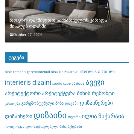
როგორ დავმალოთ სამზარეულოს კარადა
მისაღებ ოთახში
October 27, 2024
ტეგები
interieris dizaineri
binis remonti
garemontebuli bina
ilia zakaraia
ავეჯი
interieris dizaini
studio cube
აბაზანა
არქიტექტორი
ბინის რემონტი
არქიტექტურა
დიზაინერები
გარემონტებული ბინა
დივანი
განათება
დიზაინი
ილია ზაქარაია
დიზაინერი
თეთრი
ინდივიდუალური საცხოვრებელი ბინა ბუნებაში