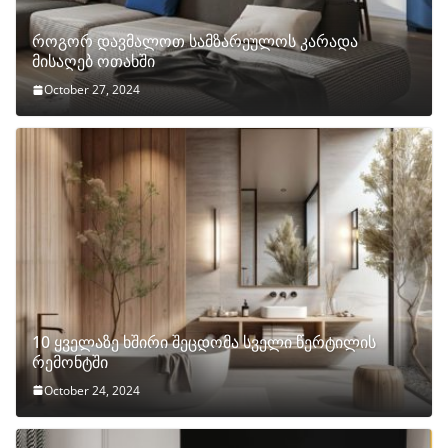
როგორ დავმალოთ სამზარეულოს კარადა
მისაღებ ოთახში
October 27, 2024
10 ყველაზე ხშირი შეცდომა სველი წერტილის
რემონტში
October 24, 2024