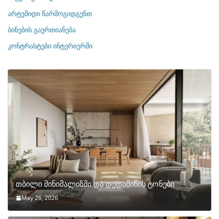
ი
არტემიდი წარმოგიდგენთ
ე
ბინების გაერთიანება
ბ
ი
კონტრასტები ინტერიერში
თბილი მინიმალიზმი და დედამიწის ტონები
May 26, 2026