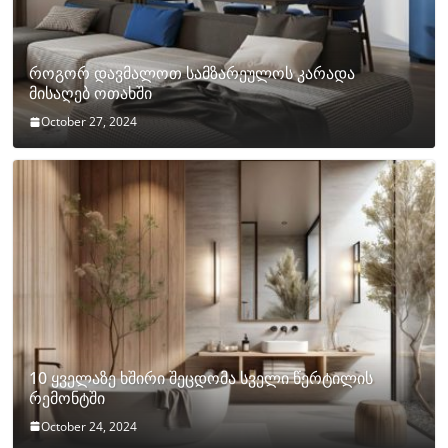
როგორ დავმალოთ სამზარეულოს კარადა
მისაღებ ოთახში
October 27, 2024
10 ყველაზე ხშირი შეცდომა სველი წერტილის
რემონტში
October 24, 2024