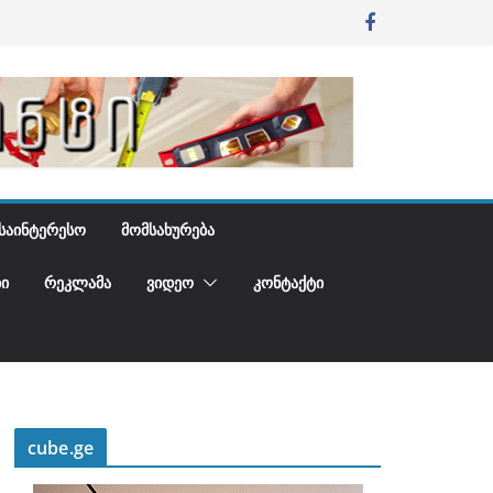
ᲡᲐᲘᲜᲢᲔᲠᲔᲡᲝ
ᲛᲝᲛᲡᲐᲮᲣᲠᲔᲑᲐ
Ი
ᲠᲔᲙᲚᲐᲛᲐ
ᲕᲘᲓᲔᲝ
ᲙᲝᲜᲢᲐᲥᲢᲘ
cube.ge