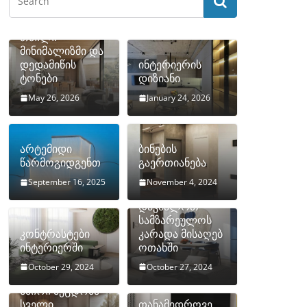
თბილი
მინიმალიზმი და
დედამიწის
ინტერიერის
ტონები
დიზიანი
May 26, 2026
January 24, 2026
არტემიდი
ბინების
წარმოგიდგენთ
გაერთიანება
September 16, 2025
November 4, 2024
როგორ
დავმალოთ
სამზარეულოს
კონტრასტები
კარადა მისაღებ
ინტერიერში
ოთახში
October 29, 2024
October 27, 2024
10 ყველაზე
ხშირი შეცდომა
სველი
თანამედროვე