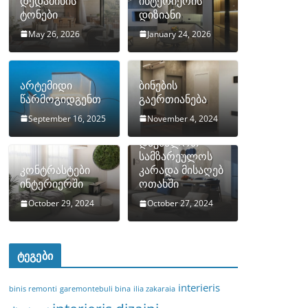
დედამიწის
ინტერიერის
ტონები
დიზიანი
May 26, 2026
January 24, 2026
არტემიდი
ბინების
წარმოგიდგენთ
გაერთიანება
September 16, 2025
November 4, 2024
როგორ
დავმალოთ
სამზარეულოს
კონტრასტები
კარადა მისაღებ
ინტერიერში
ოთახში
October 29, 2024
October 27, 2024
ტეგები
interieris
binis remonti
garemontebuli bina
ilia zakaraia