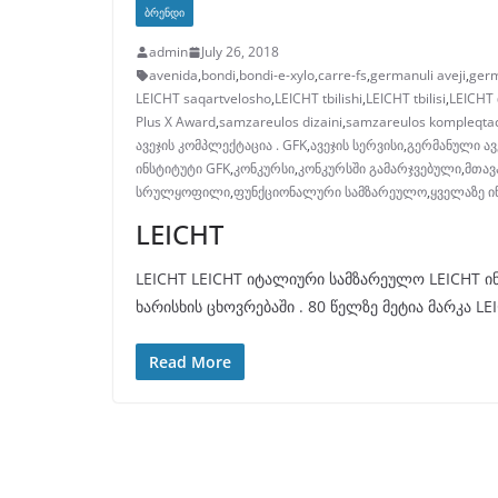
ᲑᲠᲔᲜᲓᲘ
admin
July 26, 2018
avenida
,
bondi
,
bondi-e-xylo
,
carre-fs
,
germanuli aveji
,
germ
LEICHT saqartvelosho
,
LEICHT tbilishi
,
LEICHT tbilisi
,
LEICHT
Plus X Award
,
samzareulos dizaini
,
samzareulos kompleqta
ავეჯის კომპლექტაცია . GFK
,
ავეჯის სერვისი
,
გერმანული ავ
ინსტიტუტი GFK
,
კონკურსი
,
კონკურსში გამარჯვებული
,
მთავ
სრულყოფილი
,
ფუნქციონალური სამზარეულო
,
ყველაზე ი
LEICHT
LEICHT LEICHT იტალიური სამზარეულო LEICHT 
ხარისხის ცხოვრებაში . 80 წელზე მეტია მარკა LE
Read More