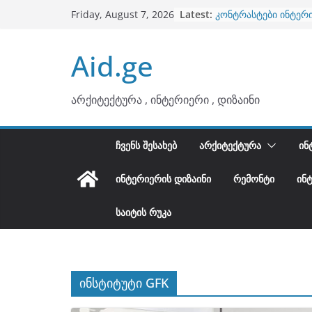
ბინების გაერთიანება
Skip
Latest:
Friday, August 7, 2026
კონტრასტები ინტერ
to
თბილი მინიმალიზმი
ტონები
content
Aid.ge
ინტერიერის დიზიანი
არტემიდი წარმოგი
არქიტექტურა , ინტერიერი , დიზაინი
ᲩᲕᲔᲜᲡ ᲨᲔᲡᲐᲮᲔᲑ
ᲐᲠᲥᲘᲢᲔᲥᲢᲣᲠᲐ
ᲘᲜ
ᲘᲜᲢᲔᲠᲘᲔᲠᲘᲡ ᲓᲘᲖᲐᲘᲜᲘ
ᲠᲔᲛᲝᲜᲢᲘ
ᲘᲜ
ᲡᲐᲘᲢᲘᲡ ᲠᲣᲙᲐ
ინსტიტუტი GFK