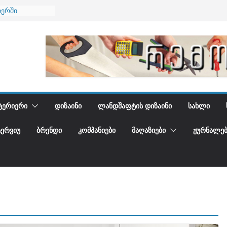
იერში
 და დედამიწის
დგენთ
ᲢᲔᲠᲘᲔᲠᲘ
ᲓᲘᲖᲐᲘᲜᲘ
ᲚᲐᲜᲓᲨᲐᲤᲢᲘᲡ ᲓᲘᲖᲐᲘᲜᲘ
ᲡᲐᲮᲚᲘ
ᲢᲔᲠᲕᲘᲣ
ᲑᲠᲔᲜᲓᲘ
ᲙᲝᲛᲞᲐᲜᲘᲔᲑᲘ
ᲛᲐᲦᲐᲖᲘᲔᲑᲘ
ᲟᲣᲠᲜᲐᲚᲔᲑ