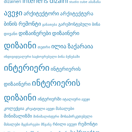
interieris dizaini
dizaineri
studio cube
აბაზანა
ავეჯი
არქიტექტორი
არქიტექტურა
ბინის რემონტი
გარემონტებული ბინა
განათება
დიზაინერები
დიზაინერი
დივანი
დიზაინი
ილია ზაქარაია
თეთრი
ინდივიდუალური საცხოვრებელი ბინა ბუნებაში
ინტერიერი
ინტერიერის
ინტერიერის
დიზაინერი
დიზაინი
ინტერიერში
იტალიური ავეჯი
კოლექცია
მასალები
კრეატიული ავეჯი
მინიმალიზმი
მოსაპირკეთებელი
მინიმალისტური
რემონტი
რბილი ავეჯი
მასალები
მცენარეები
მწვანე