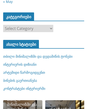
« May
კატეგორიები
კ
ა
ტ
ახალი სტატიები
ე
გ
თბილი მინიმალიზმი და დედამიწის ტონები
ო
რ
ინტერიერის დიზიანი
ი
არტემიდი წარმოგიდგენთ
ე
ბინების გაერთიანება
ბ
ი
კონტრასტები ინტერიერში
თბილი
მინიმალიზმი და