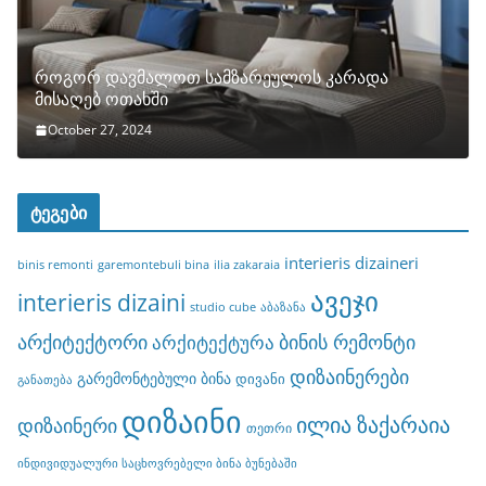
როგორ დავმალოთ სამზარეულოს კარადა
მისაღებ ოთახში
October 27, 2024
ტეგები
interieris dizaineri
binis remonti
garemontebuli bina
ilia zakaraia
ავეჯი
interieris dizaini
studio cube
აბაზანა
არქიტექტორი
ბინის რემონტი
არქიტექტურა
დიზაინერები
გარემონტებული ბინა
დივანი
განათება
დიზაინი
ილია ზაქარაია
დიზაინერი
თეთრი
ინდივიდუალური საცხოვრებელი ბინა ბუნებაში