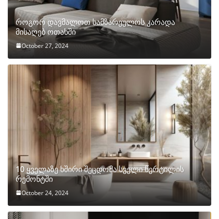
როგორ დავმალოთ სამზარეულოს კარადა
მისაღებ ოთახში
October 27, 2024
10 ყველაზე ხშირი შეცდომა სველი წერტილის
რემონტში
October 24, 2024