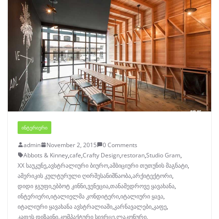
ᲘᲜᲢᲔᲠᲘᲔᲠᲘ
admin
November 2, 2015
0 Comments
Abbots & Kinney
,
cafe
,
Crafty Design
,
restoran
,
Studio Gram
,
XX საუკუნე
,
ავსტრალიური ბიურო
,
ამბიციური თუთუნის მაგნატი
,
ამერიკის კულტურული ღირშესანიშნაობა
,
არქიტექტორი
,
დიდი ჯგუფი
,
ებბოტ კინნი
,
ვენეცია
,
თანამედროვე ყავახანა
,
ინტერიერი
,
იტალიელმა კონდიტერი
,
იტალიური ყავა
,
იტალიური ყავახანა ავსტრალიაში
,
კარნავალები
,
კაფე
,
კაფეს დიზაინი
,
კომპაქტური სივრცე
,
ლაკონური
,