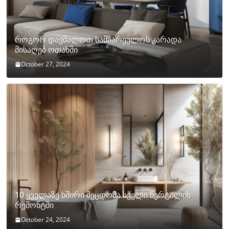
როგორ დავმალოთ სამზარეულოს კარადა
მისაღებ ოთახში
October 27, 2024
10 ყველაზე ხშირი შეცდომა სველი წერტილის
რემონტში
October 24, 2024