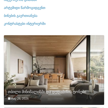
ი
არტემიდი წარმოგიდგენთ
ე
ბინების გაერთიანება
ბ
ი
კონტრასტები ინტერიერში
თბილი მინიმალიზმი და დედამიწის ტონები
May 26, 2026