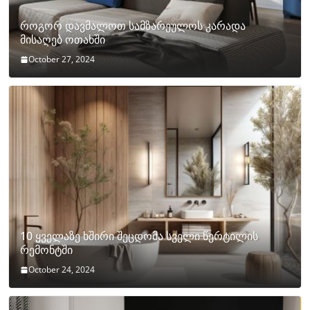
როგორ დავმალოთ სამზარეულოს კარადა
მისაღებ ოთახში
October 27, 2024
10 ყველაზე ხშირი შეცდომა სველი წერტილის
რემონტში
October 24, 2024