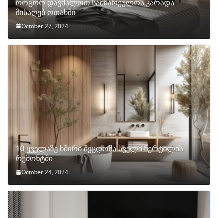
როგორ დავმალოთ სამზარეულოს კარადა
მისაღებ ოთახში
October 27, 2024
10 ყველაზე ხშირი შეცდომა სველი წერტილის
რემონტში
October 24, 2024