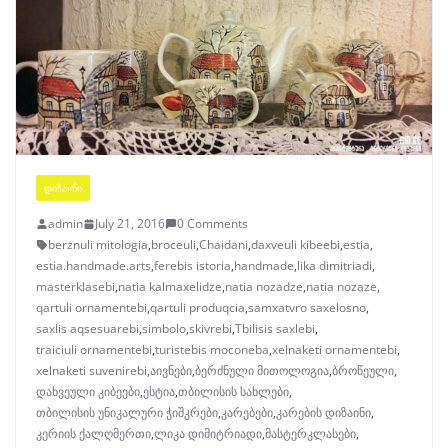
ᲓᲘᲖᲐᲘᲜᲘ
admin
July 21, 2016
0 Comments
berznuli mitologia
,
broceuli
,
Chaidani
,
daxveuli kibeebi
,
estia
,
estia.handmade.arts
,
ferebis istoria
,
handmade
,
lika dimitriadi
,
masterklasebi
,
natia kalmaxelidze
,
natia nozadze
,
natia nozaze
,
qartuli ornamentebi
,
qartuli produqcia
,
samxatvro saxelosno
,
saxlis aqsesuarebi
,
simbolo
,
skivrebi
,
Tbilisis saxlebi
,
traiciuli ornamentebi
,
turistebis moconeba
,
xelnaketi ornamentebi
,
xelnaketi suvenirebi
,
აივნები
,
ბერძნული მითოლოგია
,
ბროწეული
,
დახვეული კიბეები
,
ესტია
,
თბილისის სახლები
,
თბილისის უნიკალური ჭიშკრები
,
კარებები
,
კარების დიზაინი
,
კერიის ქალღმერთი
,
ლიკა დიმიტრიადი
,
მასტერკლასები
,