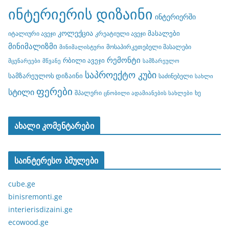
ინტერიერის დიზაინი
ინტერიერში
კოლექცია
მასალები
იტალიური ავეჯი
კრეატიული ავეჯი
მინიმალიზმი
მოსაპირკეთებელი მასალები
მინიმალისტური
რემონტი
რბილი ავეჯი
მცენარეები
მწვანე
სამზარეულო
საპროექტო კუბი
სამზარეულოს დიზაინი
საძინებელი
სახლი
ფერები
სტილი
შპალერი
ხე
ცნობილი ადამიანების სახლები
ახალი კომენტარები
საინტერესო ბმულები
cube.ge
binisremonti.ge
interierisdizaini.ge
ecowood.ge