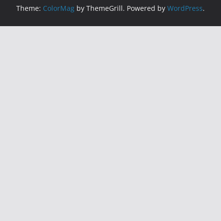
Theme:
ColorMag
by ThemeGrill. Powered by
WordPress
.