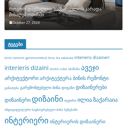
როგორ დავმალოთ სამზარეულოს კარადა
მისაღებ ოთახში
October 27, 2024
ტეგები
interieris dizaineri
binis remonti
garemontebuli bina
ilia zakaraia
ავეჯი
interieris dizaini
studio cube
აბაზანა
არქიტექტორი
ბინის რემონტი
არქიტექტურა
დიზაინერები
გარემონტებული ბინა
დივანი
განათება
დიზაინი
ილია ზაქარაია
დიზაინერი
თეთრი
ინდივიდუალური საცხოვრებელი ბინა ბუნებაში
ინტერიერი
ინტერიერის დიზაინერი