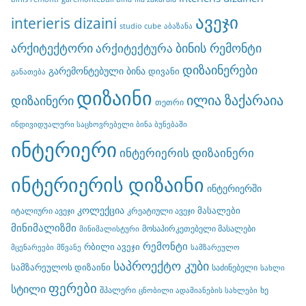
ავეჯი
interieris dizaini
studio cube
აბაზანა
არქიტექტორი
ბინის რემონტი
არქიტექტურა
დიზაინერები
გარემონტებული ბინა
დივანი
განათება
დიზაინი
ილია ზაქარაია
დიზაინერი
თეთრი
ინდივიდუალური საცხოვრებელი ბინა ბუნებაში
ინტერიერი
ინტერიერის დიზაინერი
ინტერიერის დიზაინი
ინტერიერში
კოლექცია
მასალები
იტალიური ავეჯი
კრეატიული ავეჯი
მინიმალიზმი
მოსაპირკეთებელი მასალები
მინიმალისტური
რემონტი
რბილი ავეჯი
მცენარეები
მწვანე
სამზარეულო
საპროექტო კუბი
სამზარეულოს დიზაინი
საძინებელი
სახლი
ფერები
სტილი
შპალერი
ხე
ცნობილი ადამიანების სახლები