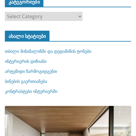
კატეგორიები
კ
ა
ტ
ახალი სტატიები
ე
გ
თბილი მინიმალიზმი და დედამიწის ტონები
ო
რ
ინტერიერის დიზიანი
ი
არტემიდი წარმოგიდგენთ
ე
ბინების გაერთიანება
ბ
ი
კონტრასტები ინტერიერში