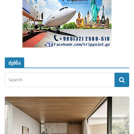
ძებნა