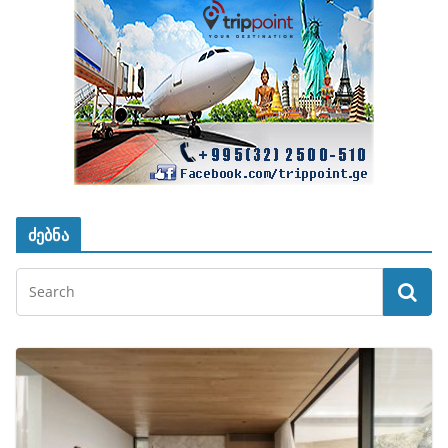
ძებნა