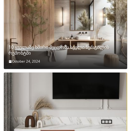
10 ყველაზე ხშირი შეცდომა სველი წერტილის
რემონტში
October 24, 2024