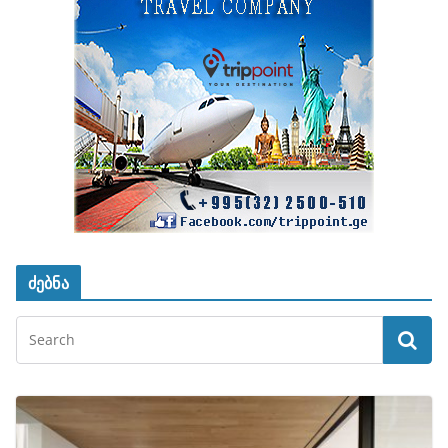
ძებნა