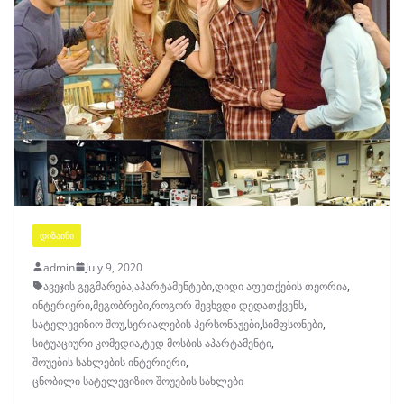
ᲓᲘᲖᲐᲘᲜᲘ
admin
July 9, 2020
ავეჯის გეგმარება
,
აპარტამენტები
,
დიდი აფეთქების თეორია
,
ინტერიერი
,
მეგობრები
,
როგორ შევხვდი დედათქვენს
,
სატელევიზიო შოუ
,
სერიალების პერსონაჟები
,
სიმფსონები
,
სიტუაციური კომედია
,
ტედ მოსბის აპარტამენტი
,
შოუების სახლების ინტერიერი
,
ცნობილი სატელევიზიო შოუების სახლები