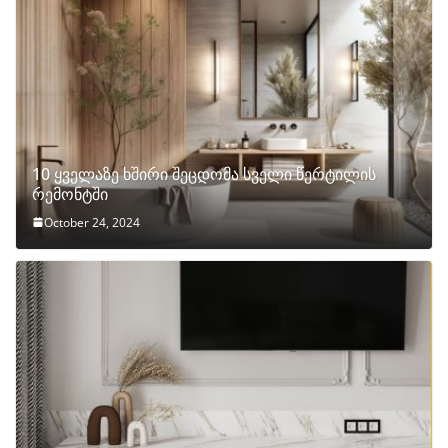
10 ყველაზე ხშირი შეცდომა სველი წერტილის
რემონტში
October 24, 2024