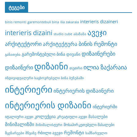
ტეგები
interieris dizaineri
binis remonti
garemontebuli bina
ilia zakaraia
ავეჯი
interieris dizaini
studio cube
აბაზანა
არქიტექტორი
ბინის რემონტი
არქიტექტურა
დიზაინერები
გარემონტებული ბინა
დივანი
განათება
დიზაინი
ილია ზაქარაია
დიზაინერი
თეთრი
ინდივიდუალური საცხოვრებელი ბინა ბუნებაში
ინტერიერი
ინტერიერის დიზაინერი
ინტერიერის დიზაინი
ინტერიერში
კოლექცია
მასალები
იტალიური ავეჯი
კრეატიული ავეჯი
მინიმალიზმი
მოსაპირკეთებელი მასალები
მინიმალისტური
რემონტი
რბილი ავეჯი
მცენარეები
მწვანე
სამზარეულო