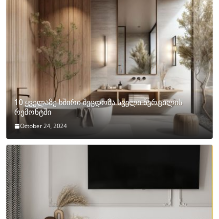
10 ყველაზე ხშირი შეცდომა სველი წერტილის
რემონტში
October 24, 2024