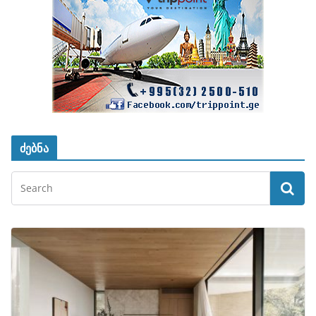
ძებნა