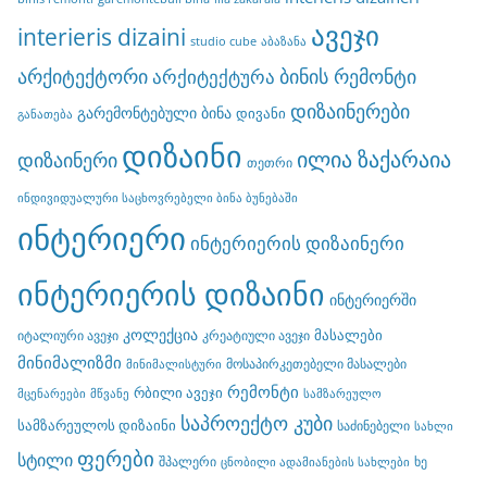
ავეჯი
interieris dizaini
studio cube
აბაზანა
არქიტექტორი
ბინის რემონტი
არქიტექტურა
დიზაინერები
გარემონტებული ბინა
დივანი
განათება
დიზაინი
ილია ზაქარაია
დიზაინერი
თეთრი
ინდივიდუალური საცხოვრებელი ბინა ბუნებაში
ინტერიერი
ინტერიერის დიზაინერი
ინტერიერის დიზაინი
ინტერიერში
კოლექცია
მასალები
იტალიური ავეჯი
კრეატიული ავეჯი
მინიმალიზმი
მოსაპირკეთებელი მასალები
მინიმალისტური
რემონტი
რბილი ავეჯი
მცენარეები
მწვანე
სამზარეულო
საპროექტო კუბი
სამზარეულოს დიზაინი
საძინებელი
სახლი
ფერები
სტილი
შპალერი
ხე
ცნობილი ადამიანების სახლები