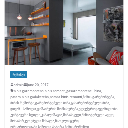
ᲠᲔᲛᲝᲜᲢᲘ
admin
June 20, 2017
binis garemonteba
,
binis remonti
,
gasaremontebel ibina
,
patara binis gadaketeba
,
patara binis remonti
,
ბინის გარემონტება
,
ბინის რემონტი
,
გარემონტებული ბინა
,
გასარემონტებელი ბინა
,
დივან - საწოლი
,
დიზაინერის მომსახურება
,
ელექტროგაყვანილობა
,
ვინტაჟური სტილი
,
კანალიზაცია
,
მინაპაკეტი
,
მინიატურული ავეჯი
,
მოსაპირკეთებელი მასალა
,
ნათელი ფერი
,
ორსართულიანი საწოლი
,
პატარა ბინის რემონტი
,