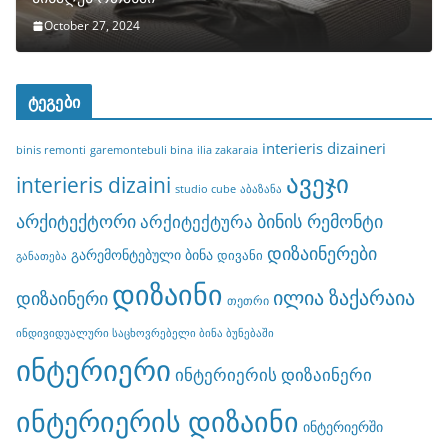
October 27, 2024
ტეგები
interieris dizaineri
binis remonti
garemontebuli bina
ilia zakaraia
ავეჯი
interieris dizaini
studio cube
აბაზანა
არქიტექტორი
ბინის რემონტი
არქიტექტურა
დიზაინერები
გარემონტებული ბინა
დივანი
განათება
დიზაინი
ილია ზაქარაია
დიზაინერი
თეთრი
ინდივიდუალური საცხოვრებელი ბინა ბუნებაში
ინტერიერი
ინტერიერის დიზაინერი
ინტერიერის დიზაინი
ინტერიერში