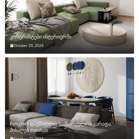
კონტრასტები ინტერიერში
October 29, 2024
როგორ დავმალოთ სამზარეულოს კარადა
მისაღებ ოთახში
October 27, 2024