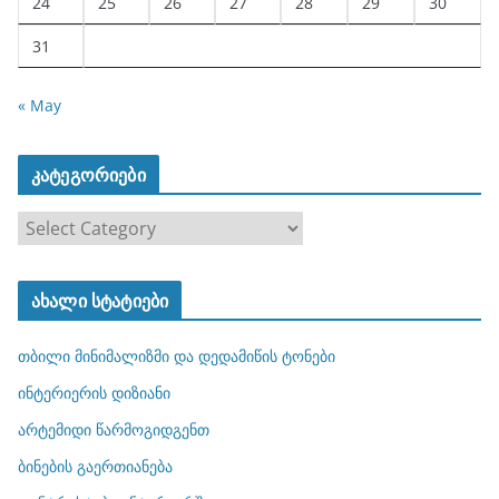
24
25
26
27
28
29
30
31
« May
კატეგორიები
კ
ა
ტ
ახალი სტატიები
ე
გ
თბილი მინიმალიზმი და დედამიწის ტონები
ო
რ
ინტერიერის დიზიანი
ი
არტემიდი წარმოგიდგენთ
ე
ბინების გაერთიანება
ბ