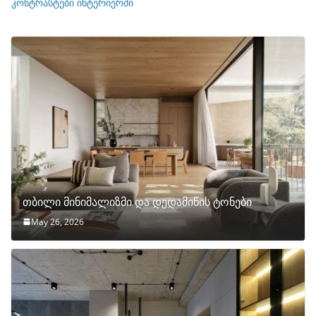
ი
კონტრასტები ინტერიერში
თბილი მინიმალიზმი და დედამიწის ტონები
May 26, 2026