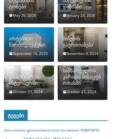
დედამიწის
ინტერიერის
ტონები
დიზიანი
May 26, 2026
January 24, 2026
არტემიდი
ბინების
წარმოგიდგენთ
გაერთიანება
September 16, 2025
November 4, 2024
როგორ
დავმალოთ
სამზარეულოს
კონტრასტები
კარადა მისაღებ
ინტერიერში
ოთახში
October 29, 2024
October 27, 2024
ტეგები
interieris
binis remonti
garemontebuli bina
ilia zakaraia