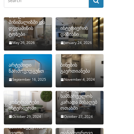
თბილი
მინიმალიზმი და
დედამიწის
ინტერიერის
ტონები
დიზიანი
May 26, 2026
January 24, 2026
არტემიდი
ბინების
წარმოგიდგენთ
გაერთიანება
September 16, 2025
November 4, 2024
როგორ
დავმალოთ
სამზარეულოს
კონტრასტები
კარადა მისაღებ
ინტერიერში
ოთახში
October 29, 2024
October 27, 2024
10 ყველაზე
ხშირი შეცდომა
სველი
თანამედროვე