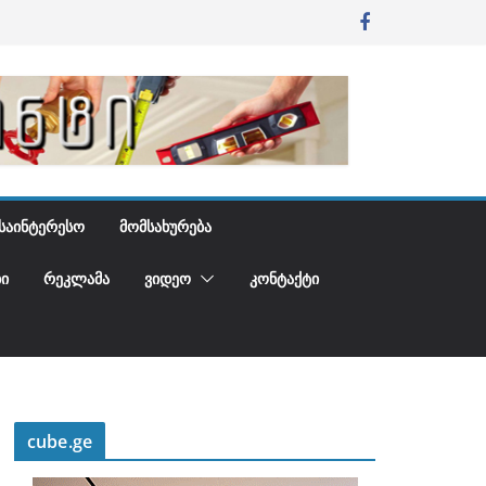
ᲡᲐᲘᲜᲢᲔᲠᲔᲡᲝ
ᲛᲝᲛᲡᲐᲮᲣᲠᲔᲑᲐ
Ი
ᲠᲔᲙᲚᲐᲛᲐ
ᲕᲘᲓᲔᲝ
ᲙᲝᲜᲢᲐᲥᲢᲘ
cube.ge