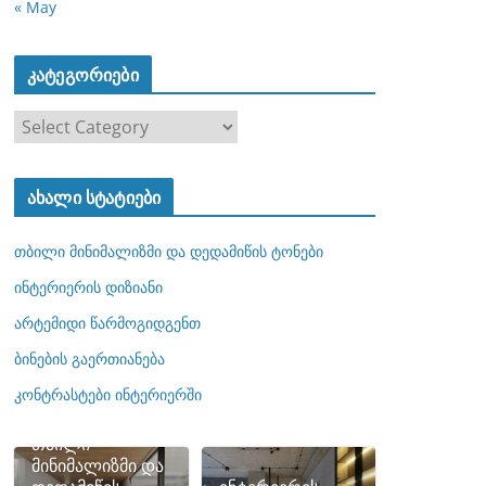
« May
კატეგორიები
კ
ა
ტ
ახალი სტატიები
ე
გ
თბილი მინიმალიზმი და დედამიწის ტონები
ო
რ
ინტერიერის დიზიანი
ი
არტემიდი წარმოგიდგენთ
ე
ბინების გაერთიანება
ბ
ი
კონტრასტები ინტერიერში
თბილი
მინიმალიზმი და