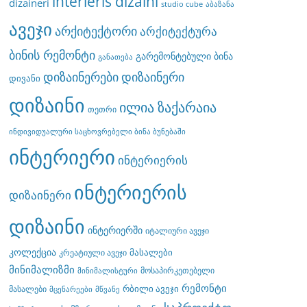
interieris dizaini
dizaineri
studio cube
აბაზანა
ავეჯი
არქიტექტორი
არქიტექტურა
ბინის რემონტი
გარემონტებული ბინა
განათება
დიზაინერები
დიზაინერი
დივანი
დიზაინი
ილია ზაქარაია
თეთრი
ინდივიდუალური საცხოვრებელი ბინა ბუნებაში
ინტერიერი
ინტერიერის
ინტერიერის
დიზაინერი
დიზაინი
ინტერიერში
იტალიური ავეჯი
კოლექცია
მასალები
კრეატიული ავეჯი
მინიმალიზმი
მოსაპირკეთებელი
მინიმალისტური
რემონტი
რბილი ავეჯი
მასალები
მცენარეები
მწვანე