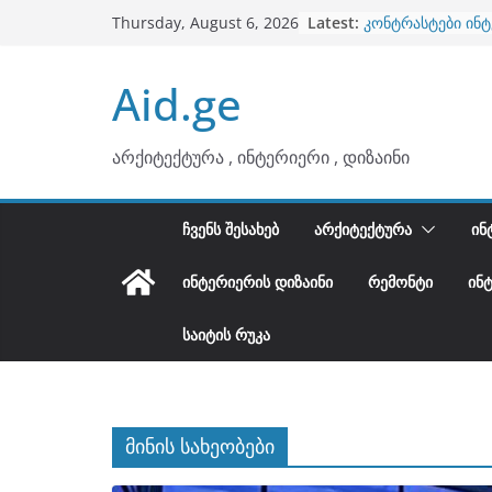
Skip
Latest:
ბინების გაერთია
Thursday, August 6, 2026
to
კონტრასტები ინ
თბილი მინიმალიზ
content
Aid.ge
ტონები
ინტერიერის დიზი
არტემიდი წარმო
არქიტექტურა , ინტერიერი , დიზაინი
ᲩᲕᲔᲜᲡ ᲨᲔᲡᲐᲮᲔᲑ
ᲐᲠᲥᲘᲢᲔᲥᲢᲣᲠᲐ
ᲘᲜ
ᲘᲜᲢᲔᲠᲘᲔᲠᲘᲡ ᲓᲘᲖᲐᲘᲜᲘ
ᲠᲔᲛᲝᲜᲢᲘ
ᲘᲜ
ᲡᲐᲘᲢᲘᲡ ᲠᲣᲙᲐ
მინის სახეობები