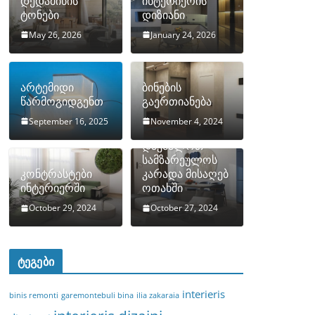
დედამიწის
ინტერიერის
ტონები
დიზიანი
May 26, 2026
January 24, 2026
არტემიდი
ბინების
წარმოგიდგენთ
გაერთიანება
September 16, 2025
November 4, 2024
როგორ
დავმალოთ
სამზარეულოს
კონტრასტები
კარადა მისაღებ
ინტერიერში
ოთახში
October 29, 2024
October 27, 2024
ტეგები
interieris
binis remonti
garemontebuli bina
ilia zakaraia