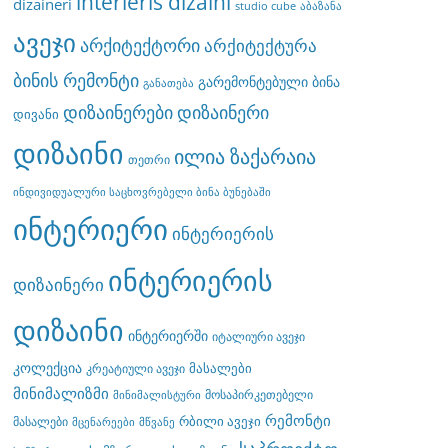
interieris dizaini
dizaineri
studio cube
აბაზანა
ავეჯი
არქიტექტორი
არქიტექტურა
ბინის რემონტი
გარემონტებული ბინა
განათება
დიზაინერები
დიზაინერი
დივანი
დიზაინი
ილია ზაქარაია
თეთრი
ინდივიდუალური საცხოვრებელი ბინა ბუნებაში
ინტერიერი
ინტერიერის
ინტერიერის
დიზაინერი
დიზაინი
ინტერიერში
იტალიური ავეჯი
კოლექცია
მასალები
კრეატიული ავეჯი
მინიმალიზმი
მოსაპირკეთებელი
მინიმალისტური
რემონტი
რბილი ავეჯი
მასალები
მცენარეები
მწვანე