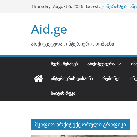
ბინების გაერთია
Skip
Latest:
Thursday, August 6, 2026
კონტრასტები ინ
to
თბილი მინიმალიზ
ტონები
content
Aid.ge
ინტერიერის დიზი
არტემიდი წარმო
არქიტექტურა , ინტერიერი , დიზაინი
ᲩᲕᲔᲜᲡ ᲨᲔᲡᲐᲮᲔᲑ
ᲐᲠᲥᲘᲢᲔᲥᲢᲣᲠᲐ
ᲘᲜ
ᲘᲜᲢᲔᲠᲘᲔᲠᲘᲡ ᲓᲘᲖᲐᲘᲜᲘ
ᲠᲔᲛᲝᲜᲢᲘ
ᲘᲜ
ᲡᲐᲘᲢᲘᲡ ᲠᲣᲙᲐ
მკაფიო არქიტექტორული გრაფიკი