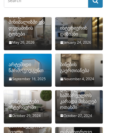
თბილი
მინიმალიზმი და
დედამიწის
ინტერიერის
ტონები
დიზიანი
May 26, 2026
January 24, 2026
არტემიდი
ბინების
წარმოგიდგენთ
გაერთიანება
September 16, 2025
November 4, 2024
როგორ
დავმალოთ
სამზარეულოს
კონტრასტები
კარადა მისაღებ
ინტერიერში
ოთახში
October 29, 2024
October 27, 2024
10 ყველაზე
ხშირი შეცდომა
სველი
თანამედროვე