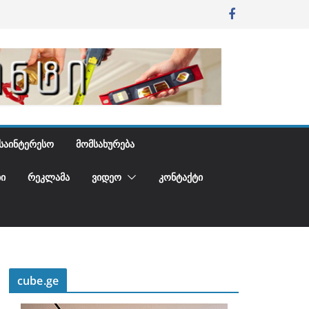
ᲡᲐᲘᲜᲢᲔᲠᲔᲡᲝ
ᲛᲝᲛᲡᲐᲮᲣᲠᲔᲑᲐ
Ი
ᲠᲔᲙᲚᲐᲛᲐ
ᲕᲘᲓᲔᲝ
ᲙᲝᲜᲢᲐᲥᲢᲘ
cube.ge