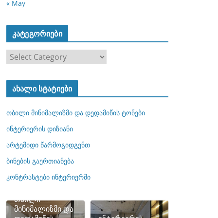
« May
კატეგორიები
კ
ა
ტ
ახალი სტატიები
ე
გ
თბილი მინიმალიზმი და დედამიწის ტონები
ო
რ
ინტერიერის დიზიანი
ი
არტემიდი წარმოგიდგენთ
ე
ბინების გაერთიანება
ბ
ი
კონტრასტები ინტერიერში
თბილი
მინიმალიზმი და