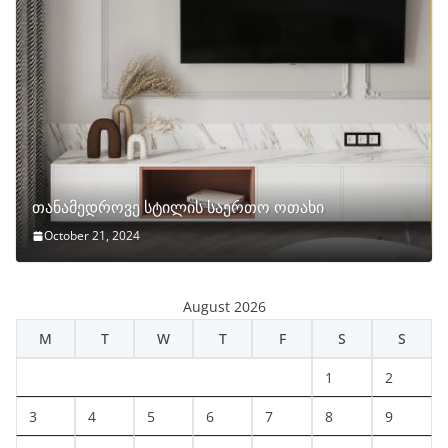
თანამედროვე სტილის საერთო ოთახი
October 21, 2024
August 2026
M
T
W
T
F
S
S
1
2
3
4
5
6
7
8
9