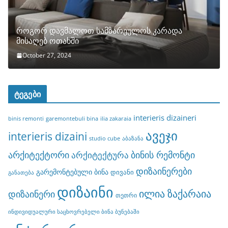
როგორ დავმალოთ სამზარეულოს კარადა
მისაღებ ოთახში
October 27, 2024
ტეგები
interieris dizaineri
binis remonti
garemontebuli bina
ilia zakaraia
ავეჯი
interieris dizaini
studio cube
აბაზანა
არქიტექტორი
ბინის რემონტი
არქიტექტურა
დიზაინერები
გარემონტებული ბინა
დივანი
განათება
დიზაინი
ილია ზაქარაია
დიზაინერი
თეთრი
ინდივიდუალური საცხოვრებელი ბინა ბუნებაში