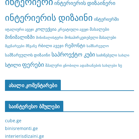
ინტერიერი
ინტერიერის დიზაინერი
ინტერიერის დიზაინი
ინტერიერში
კოლექცია
მასალები
იტალიური ავეჯი
კრეატიული ავეჯი
მინიმალიზმი
მოსაპირკეთებელი მასალები
მინიმალისტური
რემონტი
რბილი ავეჯი
მცენარეები
მწვანე
სამზარეულო
საპროექტო კუბი
სამზარეულოს დიზაინი
საძინებელი
სახლი
ფერები
სტილი
შპალერი
ხე
ცნობილი ადამიანების სახლები
ახალი კომენტარები
საინტერესო ბმულები
cube.ge
binisremonti.ge
interierisdizaini.ge