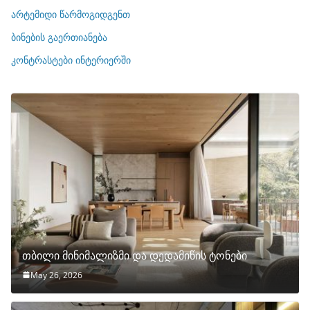
ი
არტემიდი წარმოგიდგენთ
ე
ბინების გაერთიანება
ბ
ი
კონტრასტები ინტერიერში
თბილი მინიმალიზმი და დედამიწის ტონები
May 26, 2026