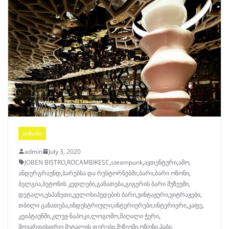
ᲓᲘᲖᲐᲘᲜᲘ
admin
July 3, 2020
JOBEN BISTRO
,
ROCAMBIKESC
,
steampunk
,
ავთენტური
,
ამო
,
ანდერგრაუნდ
,
ბარებსა და რესტორნებში
,
ბარი
,
ბარი ოზონი
,
ბელგია
,
ბეტონის კედლები
,
განათება
,
გიგერის ბარი მუზეუმი
,
დეტალი
,
ესპანეთი
,
ველოსიპედების ბარი
,
ვინტაჟური
,
ვიტრაჟები
,
თბილი განათება
,
ინდუსტრიული
,
ინტერიერები
,
ინტერიერი
,
კაფე
,
კეიპტაუნში
,
კლუჟ-ნაპოკი
,
ლოგომო
,
მაღალი ჭერი
,
მოვარდისფრო მეტალის ფერები
,
მუზეუმი
,
ოზონი
,
პაბი
,