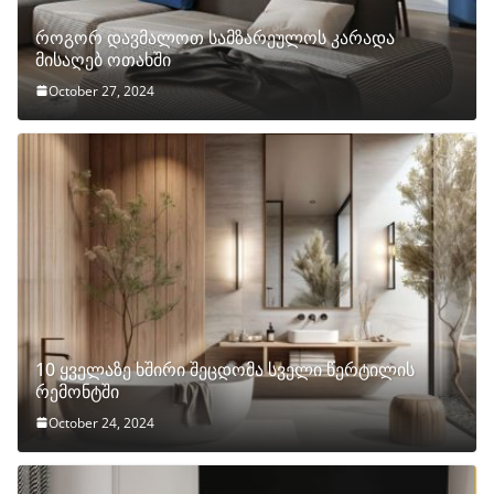
როგორ დავმალოთ სამზარეულოს კარადა
მისაღებ ოთახში
October 27, 2024
10 ყველაზე ხშირი შეცდომა სველი წერტილის
რემონტში
October 24, 2024