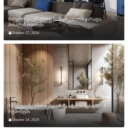
როგორ დავმალოთ სამზარეულოს კარადა
მისაღებ ოთახში
October 27, 2024
10 ყველაზე ხშირი შეცდომა სველი წერტილის
რემონტში
October 24, 2024