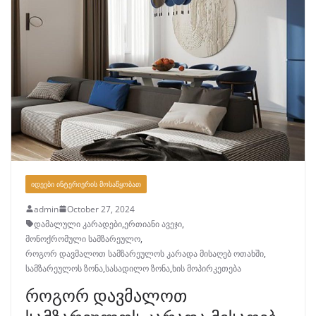
ᲘᲓᲔᲔᲑᲘ ᲘᲜᲢᲔᲠᲘᲔᲠᲘᲡ ᲛᲝᲡᲐᲬᲧᲝᲑᲐᲗ
admin
October 27, 2024
დამალული კარადები
,
ერთიანი ავეჯი
,
მონოქრომული სამზარეულო
,
როგორ დავმალოთ სამზარეულოს კარადა მისაღებ ოთახში
,
სამზარეულოს ზონა
,
სასადილო ზონა
,
ხის მოპირკეთება
როგორ დავმალოთ