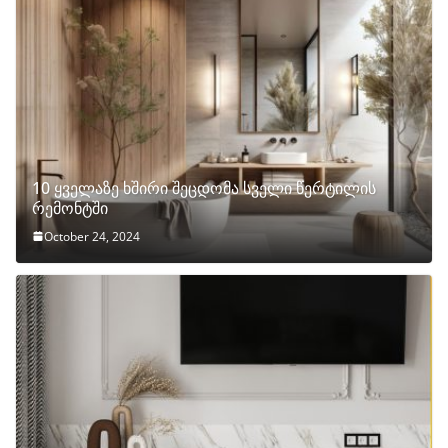
10 ყველაზე ხშირი შეცდომა სველი წერტილის
რემონტში
October 24, 2024