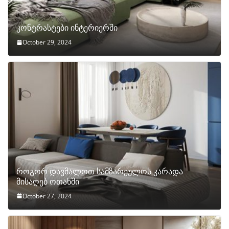
კონტრასტები ინტერიერში
October 29, 2024
როგორ დავმალოთ სამზარეულოს კარადა
მისაღებ ოთახში
October 27, 2024