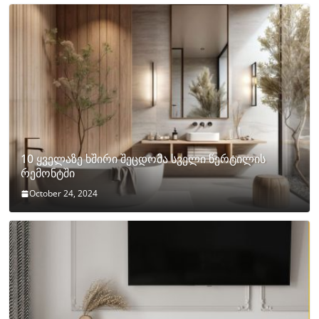
10 ყველაზე ხშირი შეცდომა სველი წერტილის
რემონტში
October 24, 2024