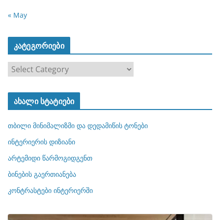
« May
კატეგორიები
კ
ა
ტ
ახალი სტატიები
ე
გ
თბილი მინიმალიზმი და დედამიწის ტონები
ო
რ
ინტერიერის დიზიანი
ი
არტემიდი წარმოგიდგენთ
ე
ბინების გაერთიანება
ბ
ი
კონტრასტები ინტერიერში