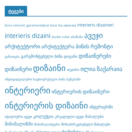
ტეგები
interieris dizaineri
binis remonti
garemontebuli bina
ilia zakaraia
ავეჯი
interieris dizaini
studio cube
აბაზანა
არქიტექტორი
ბინის რემონტი
არქიტექტურა
დიზაინერები
გარემონტებული ბინა
დივანი
განათება
დიზაინი
ილია ზაქარაია
დიზაინერი
თეთრი
ინდივიდუალური საცხოვრებელი ბინა ბუნებაში
ინტერიერი
ინტერიერის დიზაინერი
ინტერიერის დიზაინი
ინტერიერში
კოლექცია
მასალები
იტალიური ავეჯი
კრეატიული ავეჯი
მინიმალიზმი
მოსაპირკეთებელი მასალები
მინიმალისტური
რემონტი