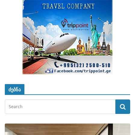
ძებნა