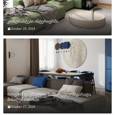
კონტრასტები ინტერიერში
October 29, 2024
როგორ დავმალოთ სამზარეულოს კარადა
მისაღებ ოთახში
October 27, 2024