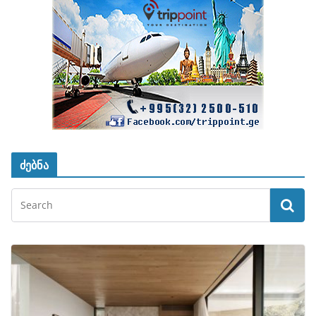
ძებნა