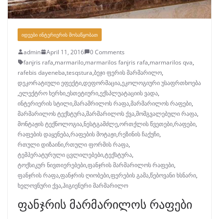
ᲘᲓᲔᲔᲑᲘ ᲘᲜᲢᲔᲠᲘᲔᲠᲘᲡ ᲛᲝᲡᲐᲬᲧᲝᲑᲐᲗ
admin
April 11, 2016
0 Comments
fanjris rafa
,
marmarilo
,
marmarilos fanjris rafa
,
marmarilos qva
,
rafebis dayeneba
,
tesqstura
,
ბეჯი ფერის მარმარილო
,
დეკორატიული ეფექტი
,
დეფორმაცია
,
ეკოლოგიური უსაფრთხოება
,
ელექტრო ხერხი
,
ესთეტიური
,
ექსპლუატაციის ვადა
,
ინტერიერის სტილი
,
მარამრილოს რაფა
,
მარმარილოს რაფები
,
მარმარილოს ტექსტურა
,
მარმარილოს ქვა
,
მომგვალებული რაფა
,
მონტაჟის ტექნოლოგია
,
ნესტგამძლე
,
ორთქლის წვეთები
,
რაფები
,
რაფების დაყენება
,
რაფების მოტაჟი
,
რეზინის ჩაქუჩი
,
რთული დიზაინი
,
რთული ფორმის რაფა
,
ტემპერატურული ცვლილებები
,
ტექსტურა
,
ტოქსიკურ ნივთიერებები
,
ფანჯრის მარმარილოს რაფები
,
ფანჯრის რაფა
,
ფანჯრის ღიობები
,
ფერების გამა
,
წებოვანი ხსნარი
,
ხელოვნური ქვა
,
ჰიგიენური მარმარილო
ფანჯრის მარმარილოს რაფები