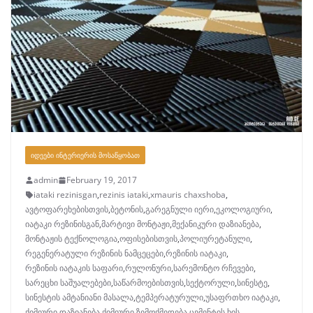
ᲘᲓᲔᲔᲑᲘ ᲘᲜᲢᲔᲠᲘᲔᲠᲘᲡ ᲛᲝᲡᲐᲬᲧᲝᲑᲐᲗ
admin
February 19, 2017
iataki rezinisgan
,
rezinis iataki
,
xmauris chaxshoba
,
ავტოფარეხებისთვის
,
ბეტონის
,
გარეგნული იერი
,
ეკოლოგიური
,
იატაკი რეზინისგან
,
მარტივი მონტაჟი
,
მექანიკური დაზიანება
,
მონტაჟის ტექნოლოგია
,
ოფისებისთვის
,
პოლიურეტანული
,
რეგენერატული რეზინის ნამცეცები
,
რეზინის იატაკი
,
რეზინის იატაკის საფარი
,
რულონური
,
სარემონტო რჩევები
,
სარეცხი საშუალებები
,
საწარმოებისთვის
,
სექტორული
,
სინესტე
,
სინესტის ამტანიანი მასალა
,
ტემპერატურული
,
უსაფრთხო იატაკი
,
ქიმიური დაზიანება
,
ქიმიური ზემოქმედება
,
ცემენტის
,
ხის
,