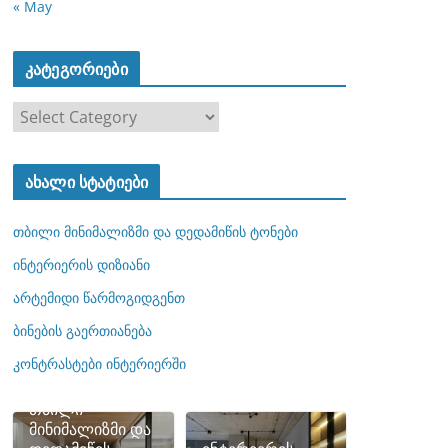
« May
კატეგორიები
კ
ა
ტ
ახალი სტატიები
ე
გ
თბილი მინიმალიზმი და დედამიწის ტონები
ო
რ
ინტერიერის დიზიანი
ი
არტემიდი წარმოგიდგენთ
ე
ბინების გაერთიანება
ბ
ი
კონტრასტები ინტერიერში
თბილი
მინიმალიზმი და