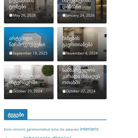
დედამიწის
ინტერიერის
ტონები
დიზიანი
May 26, 2026
January 24, 2026
არტემიდი
ბინების
წარმოგიდგენთ
გაერთიანება
September 16, 2025
November 4, 2024
როგორ
დავმალოთ
სამზარეულოს
კონტრასტები
კარადა მისაღებ
ინტერიერში
ოთახში
October 29, 2024
October 27, 2024
ტეგები
interieris
binis remonti
garemontebuli bina
ilia zakaraia