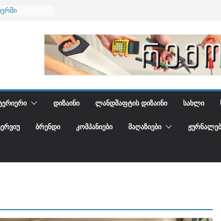
იერში
 და დედამიწის
დგენთ
ᲢᲔᲠᲘᲔᲠᲘ
ᲓᲘᲖᲐᲘᲜᲘ
ᲚᲐᲜᲓᲨᲐᲤᲢᲘᲡ ᲓᲘᲖᲐᲘᲜᲘ
ᲡᲐᲮᲚᲘ
ᲢᲔᲠᲕᲘᲣ
ᲑᲠᲔᲜᲓᲘ
ᲙᲝᲛᲞᲐᲜᲘᲔᲑᲘ
ᲛᲐᲦᲐᲖᲘᲔᲑᲘ
ᲟᲣᲠᲜᲐᲚᲔᲑ