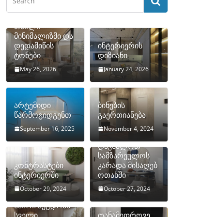
თბილი
მინიმალიზმი და
დედამიწის
ინტერიერის
ტონები
დიზიანი
May 26, 2026
January 24, 2026
არტემიდი
ბინების
წარმოგიდგენთ
გაერთიანება
September 16, 2025
November 4, 2024
როგორ
დავმალოთ
სამზარეულოს
კონტრასტები
კარადა მისაღებ
ინტერიერში
ოთახში
October 29, 2024
October 27, 2024
10 ყველაზე
ხშირი შეცდომა
სველი
თანამედროვე