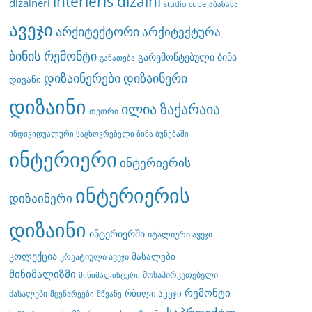
interieris dizaini
dizaineri
studio cube
აბაზანა
ავეჯი
არქიტექტორი
არქიტექტურა
ბინის რემონტი
გარემონტებული ბინა
განათება
დიზაინერები
დიზაინერი
დივანი
დიზაინი
ილია ზაქარაია
თეთრი
ინდივიდუალური საცხოვრებელი ბინა ბუნებაში
ინტერიერი
ინტერიერის
ინტერიერის
დიზაინერი
დიზაინი
ინტერიერში
იტალიური ავეჯი
კოლექცია
მასალები
კრეატიული ავეჯი
მინიმალიზმი
მოსაპირკეთებელი
მინიმალისტური
რემონტი
რბილი ავეჯი
მასალები
მცენარეები
მწვანე