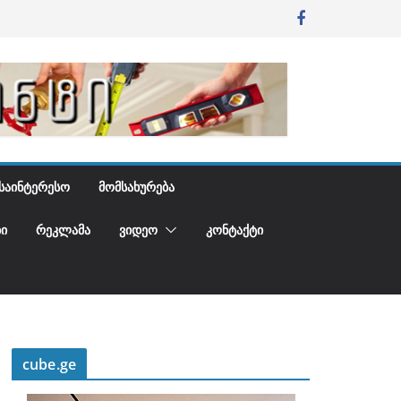
ᲡᲐᲘᲜᲢᲔᲠᲔᲡᲝ
ᲛᲝᲛᲡᲐᲮᲣᲠᲔᲑᲐ
Ი
ᲠᲔᲙᲚᲐᲛᲐ
ᲕᲘᲓᲔᲝ
ᲙᲝᲜᲢᲐᲥᲢᲘ
cube.ge