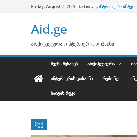
Skip
Latest:
კონტრასტები ინტერ
Friday, August 7, 2026
to
თბილი მინიმალიზმი
ტონები
content
Aid.ge
ინტერიერის დიზიანი
არტემიდი წარმოგი
ბინების გაერთიანება
არქიტექტურა , ინტერიერი , დიზაინი
ᲩᲕᲔᲜᲡ ᲨᲔᲡᲐᲮᲔᲑ
ᲐᲠᲥᲘᲢᲔᲥᲢᲣᲠᲐ
ᲘᲜ
ᲘᲜᲢᲔᲠᲘᲔᲠᲘᲡ ᲓᲘᲖᲐᲘᲜᲘ
ᲠᲔᲛᲝᲜᲢᲘ
ᲘᲜ
ᲡᲐᲘᲢᲘᲡ ᲠᲣᲙᲐ
მუქ