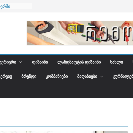
იერში
 და დედამიწის
დგენთ
ᲢᲔᲠᲘᲔᲠᲘ
ᲓᲘᲖᲐᲘᲜᲘ
ᲚᲐᲜᲓᲨᲐᲤᲢᲘᲡ ᲓᲘᲖᲐᲘᲜᲘ
ᲡᲐᲮᲚᲘ
ᲢᲔᲠᲕᲘᲣ
ᲑᲠᲔᲜᲓᲘ
ᲙᲝᲛᲞᲐᲜᲘᲔᲑᲘ
ᲛᲐᲦᲐᲖᲘᲔᲑᲘ
ᲟᲣᲠᲜᲐᲚᲔᲑ