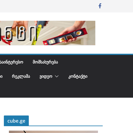
ᲡᲐᲘᲜᲢᲔᲠᲔᲡᲝ
ᲛᲝᲛᲡᲐᲮᲣᲠᲔᲑᲐ
Ი
ᲠᲔᲙᲚᲐᲛᲐ
ᲕᲘᲓᲔᲝ
ᲙᲝᲜᲢᲐᲥᲢᲘ
cube.ge