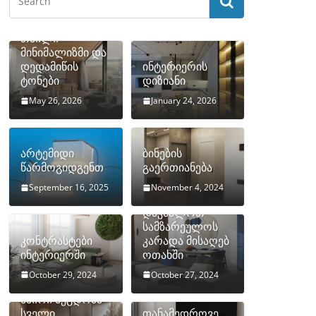
თბილი
მინიმალიზმი და
დედამიწის
ინტერიერის
ტონები
დიზიანი
May 26, 2026
January 24, 2026
არტემიდი
ბინების
წარმოგიდგენთ
გაერთიანება
September 16, 2025
November 4, 2024
როგორ
დავმალოთ
სამზარეულოს
კონტრასტები
კარადა მისაღებ
ინტერიერში
ოთახში
October 29, 2024
October 27, 2024
10 ყველაზე
ხშირი შეცდომა
სველი
თანამედროვე