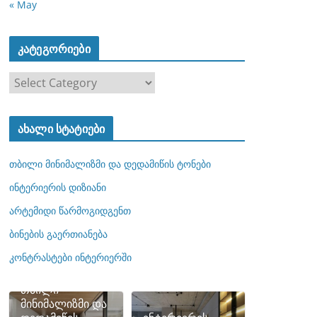
« May
კატეგორიები
კ
ა
ტ
ახალი სტატიები
ე
გ
თბილი მინიმალიზმი და დედამიწის ტონები
ო
რ
ინტერიერის დიზიანი
ი
არტემიდი წარმოგიდგენთ
ე
ბინების გაერთიანება
ბ
ი
კონტრასტები ინტერიერში
თბილი
მინიმალიზმი და