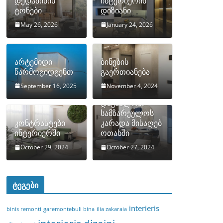
დედამიწის
ინტერიერის
ტონები
დიზიანი
May 26, 2026
January 24, 2026
არტემიდი
ბინების
წარმოგიდგენთ
გაერთიანება
September 16, 2025
November 4, 2024
როგორ
დავმალოთ
სამზარეულოს
კონტრასტები
კარადა მისაღებ
ინტერიერში
ოთახში
October 29, 2024
October 27, 2024
ტეგები
interieris
binis remonti
garemontebuli bina
ilia zakaraia