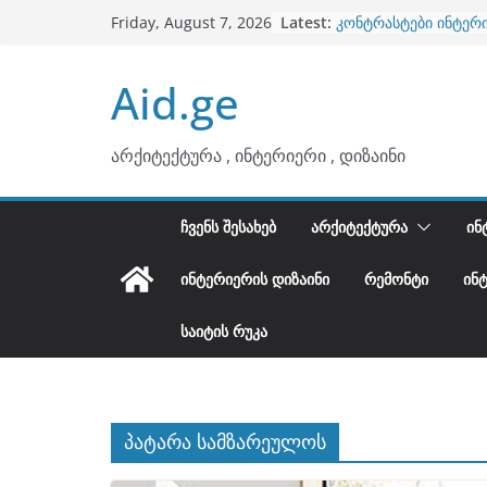
ბინების გაერთიანება
Skip
Latest:
Friday, August 7, 2026
კონტრასტები ინტერ
to
თბილი მინიმალიზმი
ტონები
content
Aid.ge
ინტერიერის დიზიანი
არტემიდი წარმოგი
არქიტექტურა , ინტერიერი , დიზაინი
ᲩᲕᲔᲜᲡ ᲨᲔᲡᲐᲮᲔᲑ
ᲐᲠᲥᲘᲢᲔᲥᲢᲣᲠᲐ
ᲘᲜ
ᲘᲜᲢᲔᲠᲘᲔᲠᲘᲡ ᲓᲘᲖᲐᲘᲜᲘ
ᲠᲔᲛᲝᲜᲢᲘ
ᲘᲜ
ᲡᲐᲘᲢᲘᲡ ᲠᲣᲙᲐ
პატარა სამზარეულოს