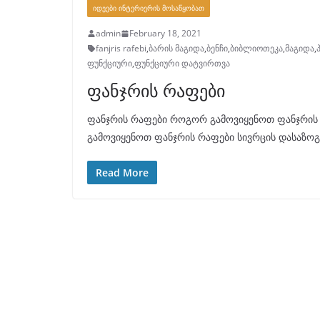
ᲘᲓᲔᲔᲑᲘ ᲘᲜᲢᲔᲠᲘᲔᲠᲘᲡ ᲛᲝᲡᲐᲬᲧᲝᲑᲐᲗ
admin
February 18, 2021
fanjris rafebi
,
ბარის მაგიდა
,
ბენჩი
,
ბიბლიოთეკა
,
მაგიდა
,
ფუნქციური
,
ფუნქციური დატვირთვა
ფანჯრის რაფები
ფანჯრის რაფები როგორ გამოვიყენოთ ფანჯრის რ
გამოვიყენოთ ფანჯრის რაფები სივრცის დასაზოგ
Read More