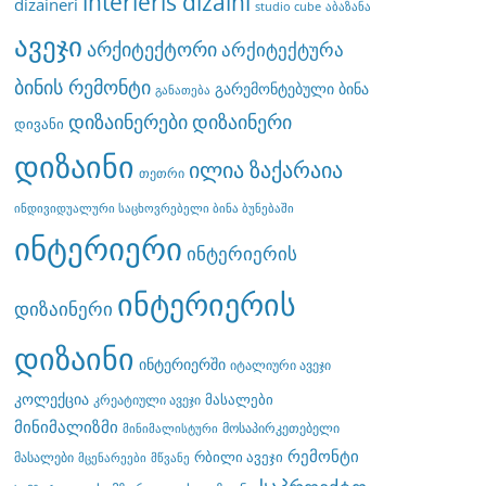
interieris dizaini
dizaineri
studio cube
აბაზანა
ავეჯი
არქიტექტორი
არქიტექტურა
ბინის რემონტი
გარემონტებული ბინა
განათება
დიზაინერები
დიზაინერი
დივანი
დიზაინი
ილია ზაქარაია
თეთრი
ინდივიდუალური საცხოვრებელი ბინა ბუნებაში
ინტერიერი
ინტერიერის
ინტერიერის
დიზაინერი
დიზაინი
ინტერიერში
იტალიური ავეჯი
კოლექცია
მასალები
კრეატიული ავეჯი
მინიმალიზმი
მოსაპირკეთებელი
მინიმალისტური
რემონტი
რბილი ავეჯი
მასალები
მცენარეები
მწვანე