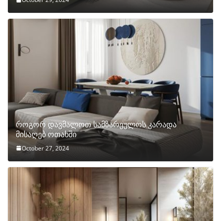
როგორ დავმალოთ სამზარეულოს კარადა
მისაღებ ოთახში
October 27, 2024