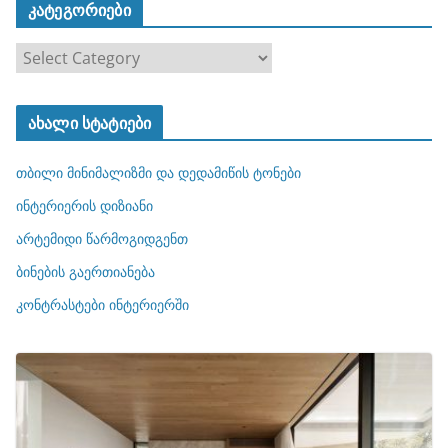
კატეგორიები
კ
ა
ტ
ახალი სტატიები
ე
გ
თბილი მინიმალიზმი და დედამიწის ტონები
ო
რ
ინტერიერის დიზიანი
ი
არტემიდი წარმოგიდგენთ
ე
ბინების გაერთიანება
ბ
ი
კონტრასტები ინტერიერში