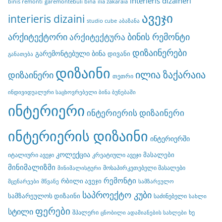
interieris dizaineri
binis remonti
garemontebuli bina
ilia zakaraia
ავეჯი
interieris dizaini
studio cube
აბაზანა
არქიტექტორი
ბინის რემონტი
არქიტექტურა
დიზაინერები
გარემონტებული ბინა
დივანი
განათება
დიზაინი
ილია ზაქარაია
დიზაინერი
თეთრი
ინდივიდუალური საცხოვრებელი ბინა ბუნებაში
ინტერიერი
ინტერიერის დიზაინერი
ინტერიერის დიზაინი
ინტერიერში
კოლექცია
მასალები
იტალიური ავეჯი
კრეატიული ავეჯი
მინიმალიზმი
მოსაპირკეთებელი მასალები
მინიმალისტური
რემონტი
რბილი ავეჯი
მცენარეები
მწვანე
სამზარეულო
საპროექტო კუბი
სამზარეულოს დიზაინი
საძინებელი
სახლი
ფერები
სტილი
შპალერი
ხე
ცნობილი ადამიანების სახლები