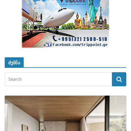
ძებნა