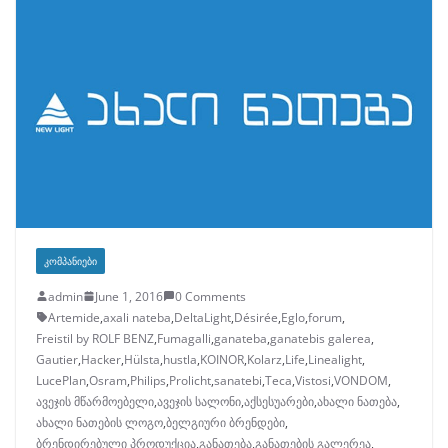
ᲙᲝᲛᲞᲐᲜᲘᲔᲑᲘ
admin
June 1, 2016
0 Comments
Artemide
,
axali nateba
,
DeltaLight
,
Désirée
,
Eglo
,
forum
,
Freistil by ROLF BENZ
,
Fumagalli
,
ganateba
,
ganatebis galerea
,
Gautier
,
Hacker
,
Hülsta
,
hustla
,
KOINOR
,
Kolarz
,
Life
,
Linealight
,
LucePlan
,
Osram
,
Philips
,
Prolicht
,
sanatebi
,
Teca
,
Vistosi
,
VONDOM
,
ავეჯის მწარმოებელი
,
ავეჯის სალონი
,
აქსესუარები
,
ახალი ნათება
,
ახალი ნათების ლოგო
,
ბელგიური ბრენდები
,
ბრენდირებული პროდუქცია
,
განათება
,
განათების გალერეა
,