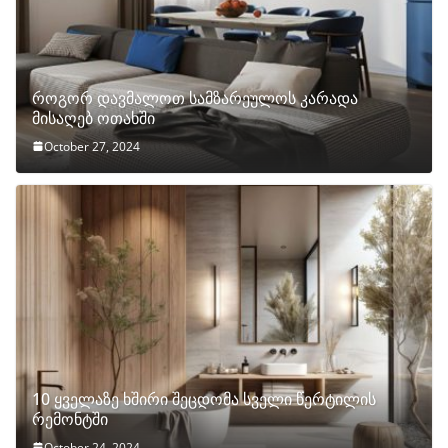
როგორ დავმალოთ სამზარეულოს კარადა
მისაღებ ოთახში
October 27, 2024
10 ყველაზე ხშირი შეცდომა სველი წერტილის
რემონტში
October 24, 2024