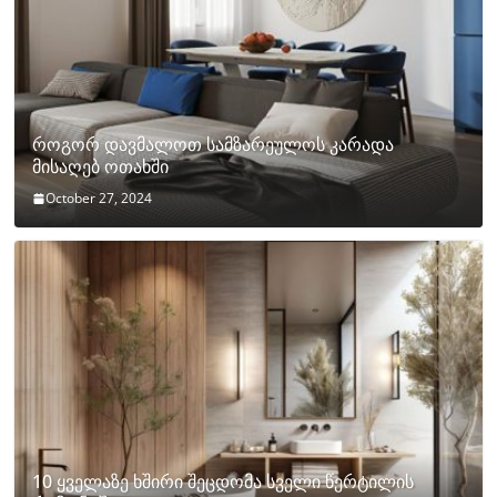
როგორ დავმალოთ სამზარეულოს კარადა
მისაღებ ოთახში
October 27, 2024
10 ყველაზე ხშირი შეცდომა სველი წერტილის