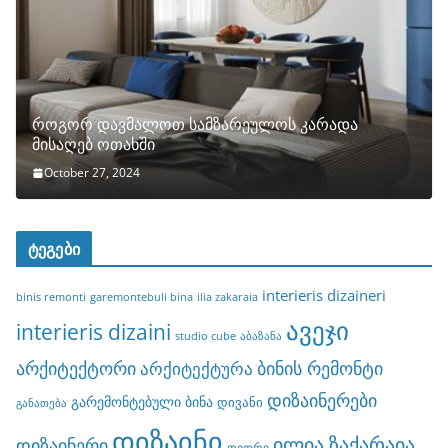
როგორ დავმალოთ სამზარეულოს კარადა
მისაღებ ოთახში
October 27, 2024
ტეგები
interieris dizaineri
binis remonti
garemontebuli bina
ilia zakaraia
ავეჯი
interieris dizaini
studio cube
აბაზანა
არქიტექტორი
ბინის რემონტი
არქიტექტურა
დიზაინერები
გარემონტებული ბინა
დივანი
განათება
დიზაინი
ილია ზაქარაია
დიზაინერი
თეთრი