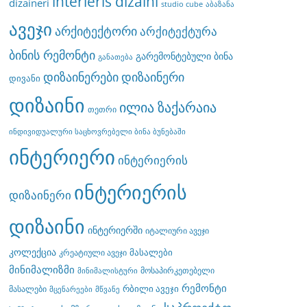
interieris dizaini
dizaineri
studio cube
აბაზანა
ავეჯი
არქიტექტორი
არქიტექტურა
ბინის რემონტი
გარემონტებული ბინა
განათება
დიზაინერები
დიზაინერი
დივანი
დიზაინი
ილია ზაქარაია
თეთრი
ინდივიდუალური საცხოვრებელი ბინა ბუნებაში
ინტერიერი
ინტერიერის
ინტერიერის
დიზაინერი
დიზაინი
ინტერიერში
იტალიური ავეჯი
კოლექცია
მასალები
კრეატიული ავეჯი
მინიმალიზმი
მოსაპირკეთებელი
მინიმალისტური
რემონტი
რბილი ავეჯი
მასალები
მცენარეები
მწვანე