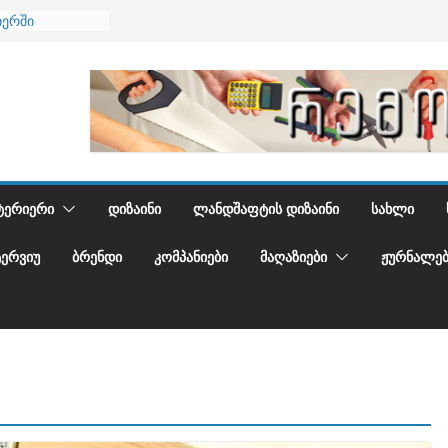
იერში
 და დედამიწის
დგენთ
ᲢᲔᲠᲘᲔᲠᲘ
ᲓᲘᲖᲐᲘᲜᲘ
ᲚᲐᲜᲓᲨᲐᲤᲢᲘᲡ ᲓᲘᲖᲐᲘᲜᲘ
ᲡᲐᲮᲚᲘ
ᲢᲔᲠᲕᲘᲣ
ᲑᲠᲔᲜᲓᲘ
ᲙᲝᲛᲞᲐᲜᲘᲔᲑᲘ
ᲛᲐᲦᲐᲖᲘᲔᲑᲘ
ᲟᲣᲠᲜᲐᲚᲔᲑ