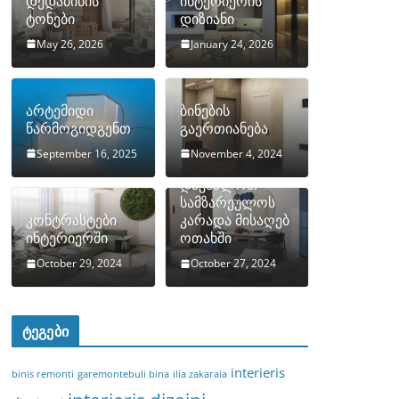
დედამიწის
ინტერიერის
ტონები
დიზიანი
May 26, 2026
January 24, 2026
არტემიდი
ბინების
წარმოგიდგენთ
გაერთიანება
September 16, 2025
November 4, 2024
როგორ
დავმალოთ
სამზარეულოს
კონტრასტები
კარადა მისაღებ
ინტერიერში
ოთახში
October 29, 2024
October 27, 2024
ტეგები
interieris
binis remonti
garemontebuli bina
ilia zakaraia