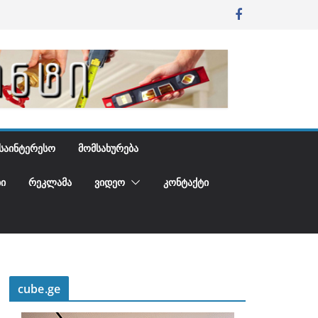
ᲡᲐᲘᲜᲢᲔᲠᲔᲡᲝ
ᲛᲝᲛᲡᲐᲮᲣᲠᲔᲑᲐ
Ი
ᲠᲔᲙᲚᲐᲛᲐ
ᲕᲘᲓᲔᲝ
ᲙᲝᲜᲢᲐᲥᲢᲘ
cube.ge