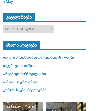
« May
კატეგორიები
კ
ა
ტ
ახალი სტატიები
ე
გ
თბილი მინიმალიზმი და დედამიწის ტონები
ო
რ
ინტერიერის დიზიანი
ი
არტემიდი წარმოგიდგენთ
ე
ბინების გაერთიანება
ბ
ი
კონტრასტები ინტერიერში
თბილი
მინიმალიზმი და