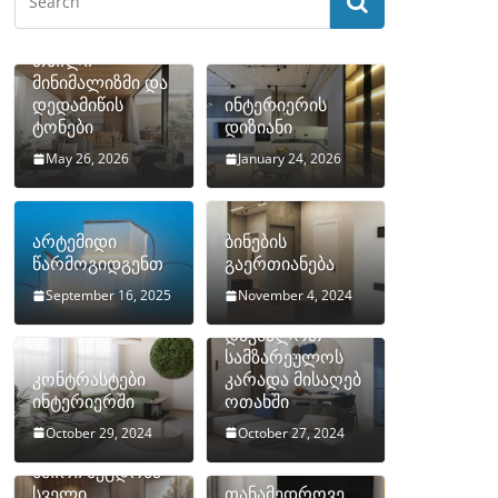
თბილი
მინიმალიზმი და
დედამიწის
ინტერიერის
ტონები
დიზიანი
May 26, 2026
January 24, 2026
არტემიდი
ბინების
წარმოგიდგენთ
გაერთიანება
September 16, 2025
November 4, 2024
როგორ
დავმალოთ
სამზარეულოს
კონტრასტები
კარადა მისაღებ
ინტერიერში
ოთახში
October 29, 2024
October 27, 2024
10 ყველაზე
ხშირი შეცდომა
სველი
თანამედროვე