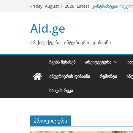
ბინების გაერთიანება
Skip
Latest:
Friday, August 7, 2026
კონტრასტები ინტერ
to
თბილი მინიმალიზმი
ტონები
content
Aid.ge
ინტერიერის დიზიანი
არტემიდი წარმოგი
არქიტექტურა , ინტერიერი , დიზაინი
ᲩᲕᲔᲜᲡ ᲨᲔᲡᲐᲮᲔᲑ
ᲐᲠᲥᲘᲢᲔᲥᲢᲣᲠᲐ
ᲘᲜ
ᲘᲜᲢᲔᲠᲘᲔᲠᲘᲡ ᲓᲘᲖᲐᲘᲜᲘ
ᲠᲔᲛᲝᲜᲢᲘ
ᲘᲜ
ᲡᲐᲘᲢᲘᲡ ᲠᲣᲙᲐ
პროფილური