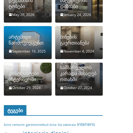
დედამიწის
ინტერიერის
ტონები
დიზიანი
May 26, 2026
January 24, 2026
არტემიდი
ბინების
წარმოგიდგენთ
გაერთიანება
September 16, 2025
November 4, 2024
როგორ
დავმალოთ
სამზარეულოს
კონტრასტები
კარადა მისაღებ
ინტერიერში
ოთახში
October 29, 2024
October 27, 2024
ტეგები
interieris
binis remonti
garemontebuli bina
ilia zakaraia