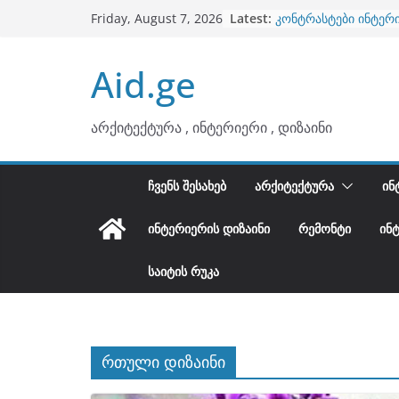
Skip
ბინების გაერთიანება
Latest:
Friday, August 7, 2026
კონტრასტები ინტერ
to
თბილი მინიმალიზმი
content
Aid.ge
ტონები
ინტერიერის დიზიანი
არტემიდი წარმოგი
არქიტექტურა , ინტერიერი , დიზაინი
ᲩᲕᲔᲜᲡ ᲨᲔᲡᲐᲮᲔᲑ
ᲐᲠᲥᲘᲢᲔᲥᲢᲣᲠᲐ
ᲘᲜ
ᲘᲜᲢᲔᲠᲘᲔᲠᲘᲡ ᲓᲘᲖᲐᲘᲜᲘ
ᲠᲔᲛᲝᲜᲢᲘ
ᲘᲜ
ᲡᲐᲘᲢᲘᲡ ᲠᲣᲙᲐ
რთული დიზაინი