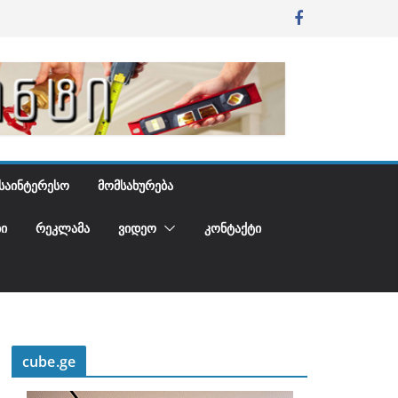
ᲡᲐᲘᲜᲢᲔᲠᲔᲡᲝ
ᲛᲝᲛᲡᲐᲮᲣᲠᲔᲑᲐ
Ი
ᲠᲔᲙᲚᲐᲛᲐ
ᲕᲘᲓᲔᲝ
ᲙᲝᲜᲢᲐᲥᲢᲘ
cube.ge