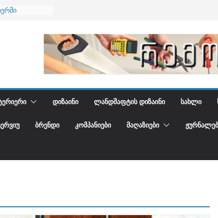
იერში
 და დედამიწის
დგენთ
ᲢᲔᲠᲘᲔᲠᲘ
ᲓᲘᲖᲐᲘᲜᲘ
ᲚᲐᲜᲓᲨᲐᲤᲢᲘᲡ ᲓᲘᲖᲐᲘᲜᲘ
ᲡᲐᲮᲚᲘ
ᲢᲔᲠᲕᲘᲣ
ᲑᲠᲔᲜᲓᲘ
ᲙᲝᲛᲞᲐᲜᲘᲔᲑᲘ
ᲛᲐᲦᲐᲖᲘᲔᲑᲘ
ᲟᲣᲠᲜᲐᲚᲔᲑ