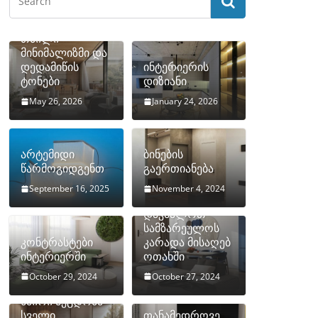
თბილი
მინიმალიზმი და
დედამიწის
ინტერიერის
ტონები
დიზიანი
May 26, 2026
January 24, 2026
არტემიდი
ბინების
წარმოგიდგენთ
გაერთიანება
September 16, 2025
November 4, 2024
როგორ
დავმალოთ
სამზარეულოს
კონტრასტები
კარადა მისაღებ
ინტერიერში
ოთახში
October 29, 2024
October 27, 2024
10 ყველაზე
ხშირი შეცდომა
სველი
თანამედროვე