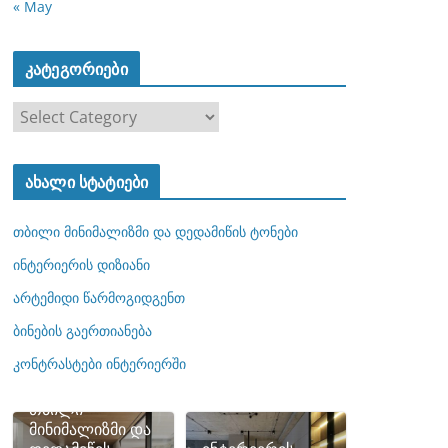
« May
კატეგორიები
კ
ა
ტ
ახალი სტატიები
ე
გ
თბილი მინიმალიზმი და დედამიწის ტონები
ო
რ
ინტერიერის დიზიანი
ი
არტემიდი წარმოგიდგენთ
ე
ბინების გაერთიანება
ბ
ი
კონტრასტები ინტერიერში
თბილი
მინიმალიზმი და