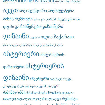
interieris dizaini
dizaineri
studio cube
აბაზანა
ავეჯი
არქიტექტორი
არქიტექტურა
ბინის რემონტი
გარემონტებული ბინა
განათება
დიზაინერები
დიზაინერი
დივანი
დიზაინი
ილია ზაქარაია
თეთრი
ინდივიდუალური საცხოვრებელი ბინა ბუნებაში
ინტერიერი
ინტერიერის
ინტერიერის
დიზაინერი
დიზაინი
ინტერიერში
იტალიური ავეჯი
კოლექცია
მასალები
კრეატიული ავეჯი
მინიმალიზმი
მოსაპირკეთებელი
მინიმალისტური
რემონტი
რბილი ავეჯი
მასალები
მცენარეები
მწვანე