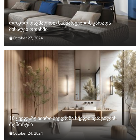
როგორ დავმალოთ სამზარეულოს კარადა
მისაღებ ოთახში
October 27, 2024
10 ყველაზე ხშირი შეცდომა სველი წერტილის
რემონტში
October 24, 2024