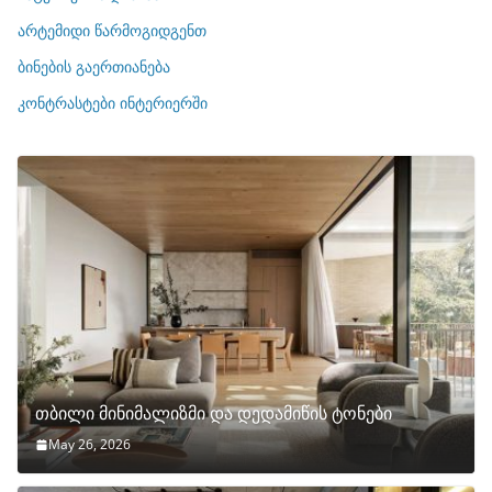
ი
არტემიდი წარმოგიდგენთ
ე
ბინების გაერთიანება
ბ
ი
კონტრასტები ინტერიერში
თბილი მინიმალიზმი და დედამიწის ტონები
May 26, 2026