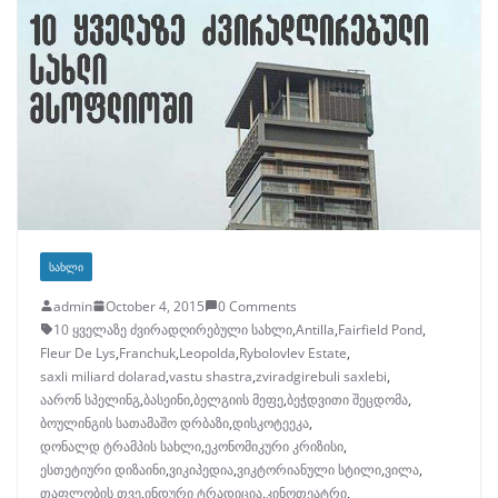
ᲡᲐᲮᲚᲘ
admin
October 4, 2015
0 Comments
10 ყველაზე ძვირადღირებული სახლი
,
Antilla
,
Fairfield Pond
,
Fleur De Lys
,
Franchuk
,
Leopolda
,
Rybolovlev Estate
,
saxli miliard dolarad
,
vastu shastra
,
zviradgirebuli saxlebi
,
აარონ სპელინგ
,
ბასეინი
,
ბელგიის მეფე
,
ბეჭდვითი შეცდომა
,
ბოულინგის სათამაშო დრბაზი
,
დისკოტეეკა
,
დონალდ ტრამპის სახლი
,
ეკონომიკური კრიზისი
,
ესთეტიური დიზაინი
,
ვიკიპედია
,
ვიკტორიანული სტილი
,
ვილა
,
თაფლობის თვე
,
ინდური ტრადიცია
,
კინოთეატრი
,