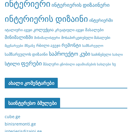
ინტერიერი
ინტერიერის დიზაინერი
ინტერიერის დიზაინი
ინტერიერში
კოლექცია
მასალები
იტალიური ავეჯი
კრეატიული ავეჯი
მინიმალიზმი
მოსაპირკეთებელი მასალები
მინიმალისტური
რემონტი
რბილი ავეჯი
მცენარეები
მწვანე
სამზარეულო
საპროექტო კუბი
სამზარეულოს დიზაინი
საძინებელი
სახლი
ფერები
სტილი
შპალერი
ხე
ცნობილი ადამიანების სახლები
ახალი კომენტარები
საინტერესო ბმულები
cube.ge
binisremonti.ge
interierisdizaini.ge