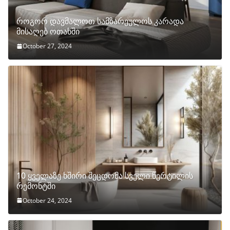
როგორ დავმალოთ სამზარეულოს კარადა
მისაღებ ოთახში
October 27, 2024
10 ყველაზე ხშირი შეცდომა სველი წერტილის
რემონტში
October 24, 2024