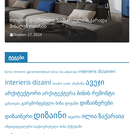
როგორ დავმალოთ სამზარეულოს კარადა
მისაღებ ოთახში
October 27, 2024
ტეგები
interieris dizaineri
binis remonti
garemontebuli bina
ilia zakaraia
ავეჯი
interieris dizaini
studio cube
აბაზანა
არქიტექტორი
ბინის რემონტი
არქიტექტურა
დიზაინერები
გარემონტებული ბინა
დივანი
განათება
დიზაინი
ილია ზაქარაია
დიზაინერი
თეთრი
ინდივიდუალური საცხოვრებელი ბინა ბუნებაში