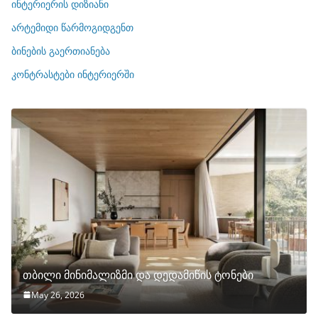
რ
ინტერიერის დიზიანი
ი
არტემიდი წარმოგიდგენთ
ე
ბინების გაერთიანება
ბ
ი
კონტრასტები ინტერიერში
თბილი მინიმალიზმი და დედამიწის ტონები
May 26, 2026