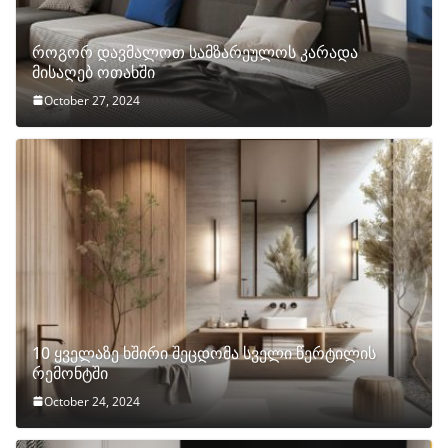
როგორ დავმალოთ სამზარეულოს კარადა
მისაღებ ოთახში
October 27, 2024
10 ყველაზე ხშირი შეცდომა სველი წერტილის
რემონტში
October 24, 2024