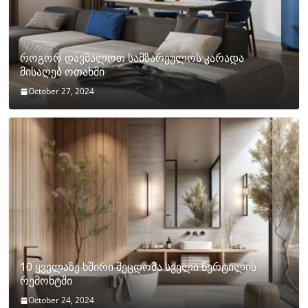
როგორ დავმალოთ სამზარეულოს კარადა
მისაღებ ოთახში
October 27, 2024
10 ყველაზე ხშირი შეცდომა სველი წერტილის
რემონტში
October 24, 2024