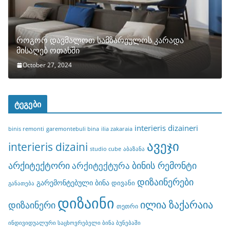
როგორ დავმალოთ სამზარეულოს კარადა
მისაღებ ოთახში
October 27, 2024
ტეგები
interieris dizaineri
binis remonti
garemontebuli bina
ilia zakaraia
ავეჯი
interieris dizaini
studio cube
აბაზანა
არქიტექტორი
ბინის რემონტი
არქიტექტურა
დიზაინერები
გარემონტებული ბინა
დივანი
განათება
დიზაინი
ილია ზაქარაია
დიზაინერი
თეთრი
ინდივიდუალური საცხოვრებელი ბინა ბუნებაში