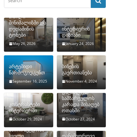
თბილი
მინიმალიზმი და
დედამიწის
ინტერიერის
ტონები
დიზიანი
May 26, 2026
January 24, 2026
არტემიდი
ბინების
წარმოგიდგენთ
გაერთიანება
September 16, 2025
November 4, 2024
როგორ
დავმალოთ
სამზარეულოს
კონტრასტები
კარადა მისაღებ
ინტერიერში
ოთახში
October 29, 2024
October 27, 2024
10 ყველაზე
ხშირი შეცდომა
სველი
თანამედროვე