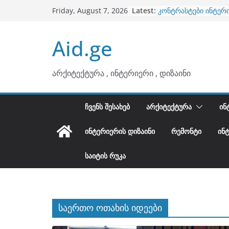
ბინების გაერთიანება
Skip
Latest:
Friday, August 7, 2026
კონტრასტები ინტერ
to
თბილი მინიმალიზმი
ტონები
content
Aid.ge
ინტერიერის დიზიანი
არტემიდი წარმოგი
არქიტექტურა , ინტერიერი , დიზაინი
ᲩᲕᲔᲜᲡ ᲨᲔᲡᲐᲮᲔᲑ
ᲐᲠᲥᲘᲢᲔᲥᲢᲣᲠᲐ
ᲘᲜ
ᲘᲜᲢᲔᲠᲘᲔᲠᲘᲡ ᲓᲘᲖᲐᲘᲜᲘ
ᲠᲔᲛᲝᲜᲢᲘ
ᲘᲜ
ᲡᲐᲘᲢᲘᲡ ᲠᲣᲙᲐ
საერთო ოთახის იდეები