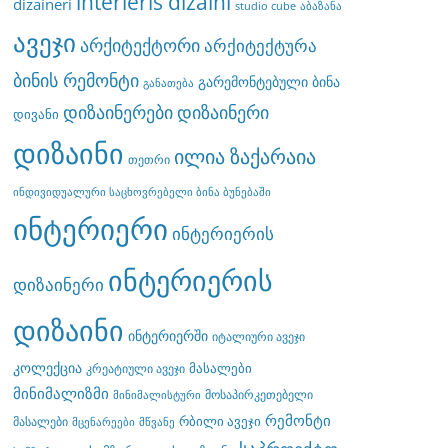
interieris dizaini
dizaineri
studio cube
აბაზანა
ავეჯი
არქიტექტორი
არქიტექტურა
ბინის რემონტი
გარემონტებული ბინა
განათება
დიზაინერები
დიზაინერი
დივანი
დიზაინი
ილია ზაქარაია
თეთრი
ინდივიდუალური საცხოვრებელი ბინა ბუნებაში
ინტერიერი
ინტერიერის
ინტერიერის
დიზაინერი
დიზაინი
ინტერიერში
იტალიური ავეჯი
კოლექცია
მასალები
კრეატიული ავეჯი
მინიმალიზმი
მოსაპირკეთებელი
მინიმალისტური
რემონტი
რბილი ავეჯი
მასალები
მცენარეები
მწვანე