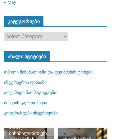
« May
კატეგორიები
კ
ა
ტ
ახალი სტატიები
ე
გ
თბილი მინიმალიზმი და დედამიწის ტონები
ო
რ
ინტერიერის დიზიანი
ი
არტემიდი წარმოგიდგენთ
ე
ბინების გაერთიანება
ბ
ი
კონტრასტები ინტერიერში
თბილი
მინიმალიზმი და