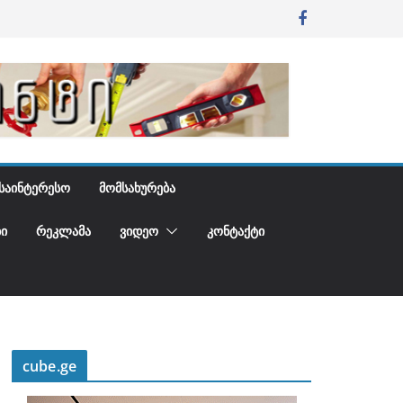
ᲡᲐᲘᲜᲢᲔᲠᲔᲡᲝ
ᲛᲝᲛᲡᲐᲮᲣᲠᲔᲑᲐ
Ი
ᲠᲔᲙᲚᲐᲛᲐ
ᲕᲘᲓᲔᲝ
ᲙᲝᲜᲢᲐᲥᲢᲘ
cube.ge