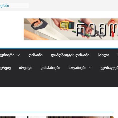
იერში
 და დედამიწის
დგენთ
ᲢᲔᲠᲘᲔᲠᲘ
ᲓᲘᲖᲐᲘᲜᲘ
ᲚᲐᲜᲓᲨᲐᲤᲢᲘᲡ ᲓᲘᲖᲐᲘᲜᲘ
ᲡᲐᲮᲚᲘ
ᲢᲔᲠᲕᲘᲣ
ᲑᲠᲔᲜᲓᲘ
ᲙᲝᲛᲞᲐᲜᲘᲔᲑᲘ
ᲛᲐᲦᲐᲖᲘᲔᲑᲘ
ᲟᲣᲠᲜᲐᲚᲔᲑ