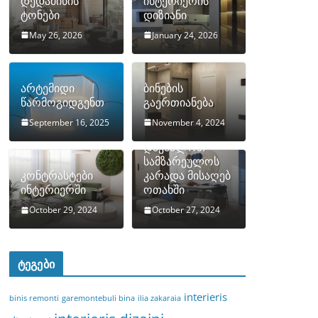
დედამიწის
ინტერიერის
ტონები
დიზიანი
May 26, 2026
January 24, 2026
არტემიდი
ბინების
წარმოგიდგენთ
გაერთიანება
September 16, 2025
November 4, 2024
როგორ
დავმალოთ
სამზარეულოს
კონტრასტები
კარადა მისაღებ
ინტერიერში
ოთახში
October 29, 2024
October 27, 2024
ტეგები
interieris
binis remonti
garemontebuli bina
ilia zakaraia