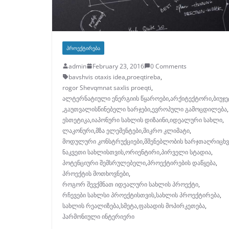
ᲞᲠᲝᲔᲥᲢᲘᲠᲔᲑᲐ
admin
February 23, 2016
0 Comments
bavshvis otaxis idea
,
proeqtireba
,
rogor Shevqmnat saxlis proeqti
,
ალტერნატიული ენერგიის წყაროები
,
არქიტექტორი
,
ბიუჯე
,
გაუთვალისწინებელი ხარჯები
,
ევროპული გამოცდილება
,
ესთეტიკა
,
იაპონური სახლის დიზაინი
,
იდეალური სახლი
,
ლაკონური
,
მზა ელემენტები
,
მიკრო კლიმატი
,
მოდულური კონსტრუქციები
,
მშენებლობის ხარჯთაღრიცხვ
ნაკვეთი სახლისთვის
,
ორიენტირი
,
პირველი სტადია
,
პოტენციური შემსრულებელი
,
პროექტირების დაწყება
,
პროექტის მოთხოვნები
,
როგორ შევქმნათ იდეალური სახლის პროექტი
,
რჩევები სახლსი პროექტისთვის
,
სახლის პროექტირება
,
სახლის რეალიზება
,
სმეტა
,
ფასადის მოპირკეთება
,
ჰარმონიული ინტერიერი