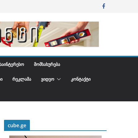
ᲡᲐᲘᲜᲢᲔᲠᲔᲡᲝ
ᲛᲝᲛᲡᲐᲮᲣᲠᲔᲑᲐ
Ი
ᲠᲔᲙᲚᲐᲛᲐ
ᲕᲘᲓᲔᲝ
ᲙᲝᲜᲢᲐᲥᲢᲘ
cube.ge