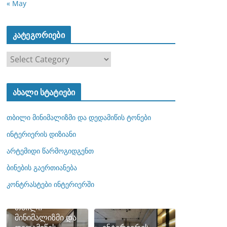
« May
კატეგორიები
კ
ა
ტ
ახალი სტატიები
ე
გ
თბილი მინიმალიზმი და დედამიწის ტონები
ო
რ
ინტერიერის დიზიანი
ი
არტემიდი წარმოგიდგენთ
ე
ბინების გაერთიანება
ბ
ი
კონტრასტები ინტერიერში
თბილი
მინიმალიზმი და