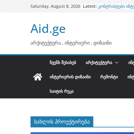
ბინების გაერთიან
Skip
Latest:
Saturday, August 8, 2026
კონტრასტები ინტ
to
თბილი მინიმალიზ
ტონები
content
Aid.ge
ინტერიერის დიზი
არტემიდი წარმო
არქიტექტურა , ინტერიერი , დიზაინი
ᲩᲕᲔᲜᲡ ᲨᲔᲡᲐᲮᲔᲑ
ᲐᲠᲥᲘᲢᲔᲥᲢᲣᲠᲐ
ᲘᲜ
ᲘᲜᲢᲔᲠᲘᲔᲠᲘᲡ ᲓᲘᲖᲐᲘᲜᲘ
ᲠᲔᲛᲝᲜᲢᲘ
ᲘᲜ
ᲡᲐᲘᲢᲘᲡ ᲠᲣᲙᲐ
სახლის პროექტირება