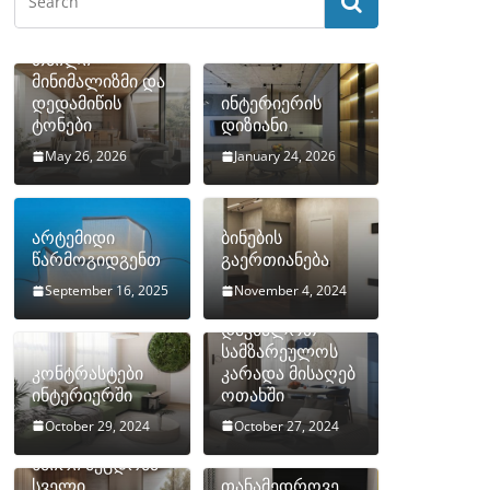
თბილი
მინიმალიზმი და
დედამიწის
ინტერიერის
ტონები
დიზიანი
May 26, 2026
January 24, 2026
არტემიდი
ბინების
წარმოგიდგენთ
გაერთიანება
September 16, 2025
November 4, 2024
როგორ
დავმალოთ
სამზარეულოს
კონტრასტები
კარადა მისაღებ
ინტერიერში
ოთახში
October 29, 2024
October 27, 2024
10 ყველაზე
ხშირი შეცდომა
სველი
თანამედროვე