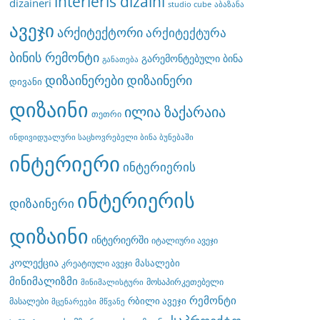
interieris dizaini
dizaineri
studio cube
აბაზანა
ავეჯი
არქიტექტორი
არქიტექტურა
ბინის რემონტი
გარემონტებული ბინა
განათება
დიზაინერები
დიზაინერი
დივანი
დიზაინი
ილია ზაქარაია
თეთრი
ინდივიდუალური საცხოვრებელი ბინა ბუნებაში
ინტერიერი
ინტერიერის
ინტერიერის
დიზაინერი
დიზაინი
ინტერიერში
იტალიური ავეჯი
კოლექცია
მასალები
კრეატიული ავეჯი
მინიმალიზმი
მოსაპირკეთებელი
მინიმალისტური
რემონტი
რბილი ავეჯი
მასალები
მცენარეები
მწვანე