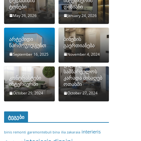
დედამიწის
ინტერიერის
ტონები
დიზიანი
May 26, 2026
January 24, 2026
არტემიდი
ბინების
წარმოგიდგენთ
გაერთიანება
September 16, 2025
November 4, 2024
როგორ
დავმალოთ
სამზარეულოს
კონტრასტები
კარადა მისაღებ
ინტერიერში
ოთახში
October 29, 2024
October 27, 2024
ტეგები
interieris
binis remonti
garemontebuli bina
ilia zakaraia