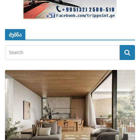
ძებნა