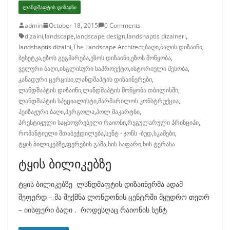
ᲚᲐᲜᲓᲨᲐᲤᲢᲘᲡ ᲓᲘᲖᲐᲘᲜᲘ
admin
October 18, 2015
0 Comments
dizaini
,
landscape
,
landscape design
,
landshaptis dizaineri
,
landshaptis dizaini
,
The Landscape Architect
,
ბაღი
,
ბაღის დიზაინი
,
ბესეტკა
,
ეზოს გეგმარება
,
ეზოს დიზაინი
,
ეზოს მოწყობა
,
ველური ბაღი
,
ინგლისური საპროექტო
,
ისტორიული შენობა
,
კანადური ცერცისი
,
ლანდშაპტის დიზაინერები
,
ლანდშაპტის დიზაინი
,
ლანდშაპტის მოწყობა თბილისში
,
ლანდშაპტის სპეციალისტი
,
მარმარილოს კონსტრუქცია
,
პეიზაჟური ბაღი
,
პერგოლა
,
პოლ მაკარტნი
,
პრესტიჟული საცხოვრებელი რაიონი
,
რეგულარული პრინციპი
,
რომანტიული შთაბეჭდილება
,
სენტ - ჯონს -ბუდ
,
სკამები
,
ტყის ბილიკებზე
,
ფერების გამა
,
ხის საფარი
,
ხის ტერასა
ტყის ბილიკებზე
ტყის ბილიკებზე ლანდშაფტის დიზაინერმა ადამ
შეფერდ – მა შექმნა ლონდონის ცენტრში მყუდრო თეთრ
– იისფერი ბაღი . როდესღაც რაიონის სენტ