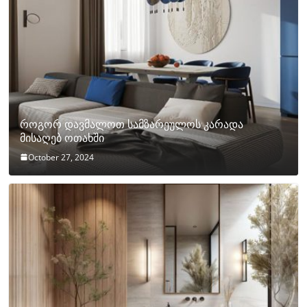
როგორ დავმალოთ სამზარეულოს კარადა
მისაღებ ოთახში
October 27, 2024