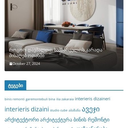
როგორ დავმალოთ სამზარეულოს კარადა
მისაღებ ოთახში
October 27, 2024
ტეგები
interieris dizaineri
binis remonti
garemontebuli bina
ilia zakaraia
ავეჯი
interieris dizaini
studio cube
აბაზანა
არქიტექტორი
ბინის რემონტი
არქიტექტურა