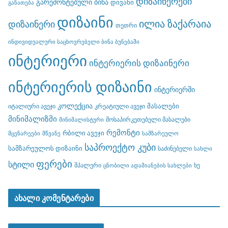
დიზაინერები
გარემონტებული ბინა
დივანი
განათება
დიზაინი
ილია ზაქარაია
დიზაინერი
თეთრი
ინდივიდუალური საცხოვრებელი ბინა ბუნებაში
ინტერიერი
ინტერიერის დიზაინერი
ინტერიერის დიზაინი
ინტერიერში
კოლექცია
მასალები
იტალიური ავეჯი
კრეატიული ავეჯი
მინიმალიზმი
მოსაპირკეთებელი მასალები
მინიმალისტური
რემონტი
რბილი ავეჯი
მცენარეები
მწვანე
სამზარეულო
საპროექტო კუბი
სამზარეულოს დიზაინი
საძინებელი
სახლი
ფერები
სტილი
შპალერი
ხე
ცნობილი ადამიანების სახლები
ახალი კომენტარები