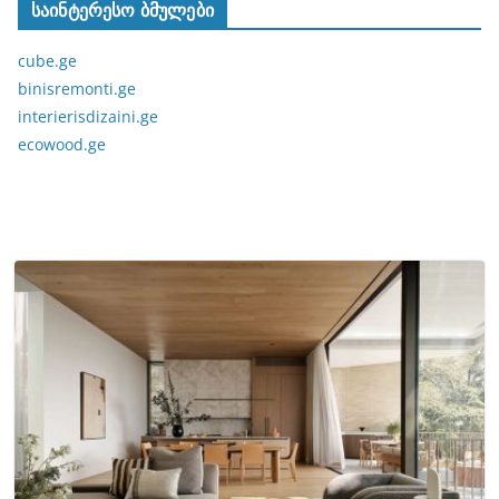
საინტერესო ბმულები
cube.ge
binisremonti.ge
interierisdizaini.ge
ecowood.ge