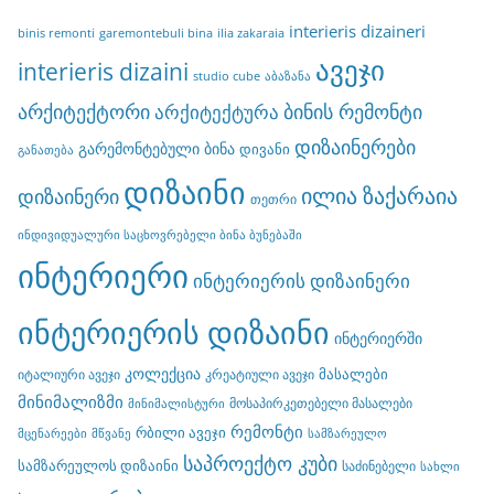
interieris dizaineri
binis remonti
garemontebuli bina
ilia zakaraia
ავეჯი
interieris dizaini
studio cube
აბაზანა
არქიტექტორი
ბინის რემონტი
არქიტექტურა
დიზაინერები
გარემონტებული ბინა
დივანი
განათება
დიზაინი
ილია ზაქარაია
დიზაინერი
თეთრი
ინდივიდუალური საცხოვრებელი ბინა ბუნებაში
ინტერიერი
ინტერიერის დიზაინერი
ინტერიერის დიზაინი
ინტერიერში
კოლექცია
მასალები
იტალიური ავეჯი
კრეატიული ავეჯი
მინიმალიზმი
მოსაპირკეთებელი მასალები
მინიმალისტური
რემონტი
რბილი ავეჯი
მცენარეები
მწვანე
სამზარეულო
საპროექტო კუბი
სამზარეულოს დიზაინი
საძინებელი
სახლი