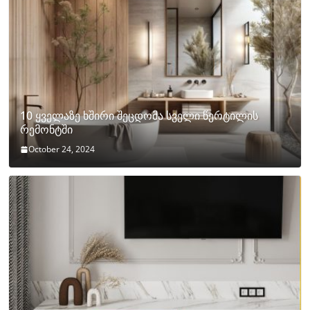
10 ყველაზე ხშირი შეცდომა სველი წერტილის
რემონტში
October 24, 2024