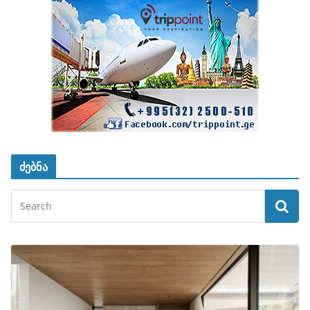
ძებნა