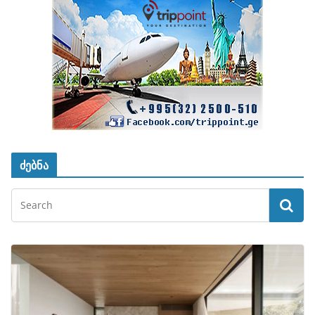
ძებნა