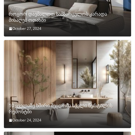
როგორ დავმალოთ სამზარეულოს კარადა
მისაღებ ოთახში
October 27, 2024
10 ყველაზე ხშირი შეცდომა სველი წერტილის
რემონტში
October 24, 2024