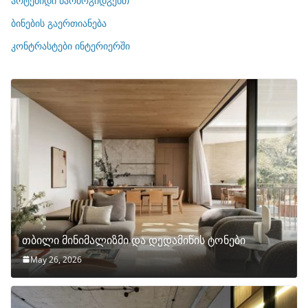
არტემიდი წარმოგიდგენთ
ე
ბინების გაერთიანება
ბ
ი
კონტრასტები ინტერიერში
თბილი მინიმალიზმი და დედამიწის ტონები
May 26, 2026