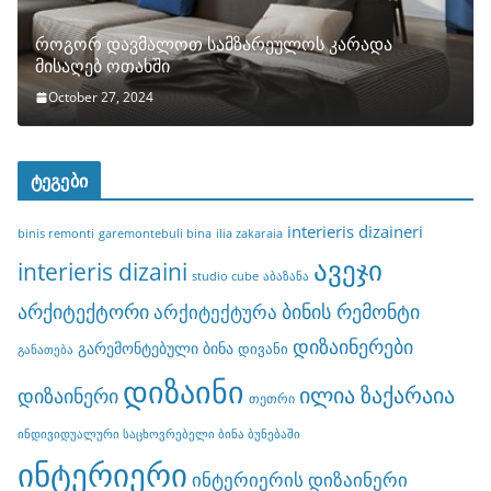
როგორ დავმალოთ სამზარეულოს კარადა
მისაღებ ოთახში
October 27, 2024
ტეგები
interieris dizaineri
binis remonti
garemontebuli bina
ilia zakaraia
ავეჯი
interieris dizaini
studio cube
აბაზანა
არქიტექტორი
ბინის რემონტი
არქიტექტურა
დიზაინერები
გარემონტებული ბინა
დივანი
განათება
დიზაინი
ილია ზაქარაია
დიზაინერი
თეთრი
ინდივიდუალური საცხოვრებელი ბინა ბუნებაში
ინტერიერი
ინტერიერის დიზაინერი