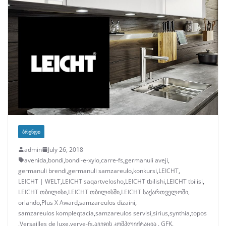
ᲑᲠᲔᲜᲓᲘ
admin
July 26, 2018
avenida
,
bondi
,
bondi-e-xylo
,
carre-fs
,
germanuli aveji
,
germanuli brendi
,
germanuli samzareulo
,
konkursi
,
LEICHT
,
LEICHT | WELT
,
LEICHT saqartvelosho
,
LEICHT tbilishi
,
LEICHT tbilisi
,
LEICHT თბილისი
,
LEICHT თბილისში
,
LEICHT საქართველოში
,
orlando
,
Plus X Award
,
samzareulos dizaini
,
samzareulos kompleqtacia
,
samzareulos servisi
,
sirius
,
synthia
,
topos
,
Versailles de luxe
,
verve-fs
,
ავეჯის კომპლექტაცია . GFK
,