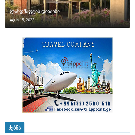
ლანდშაფტის დიზაინი
July 15, 2022
ძებნა