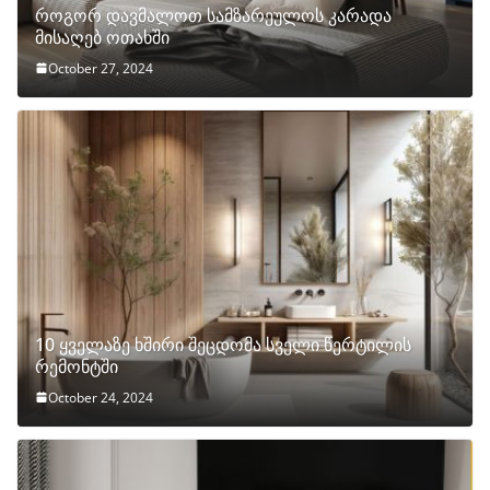
როგორ დავმალოთ სამზარეულოს კარადა
მისაღებ ოთახში
October 27, 2024
10 ყველაზე ხშირი შეცდომა სველი წერტილის
რემონტში
October 24, 2024