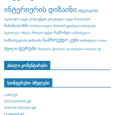
ინტერიერის დიზაინი
ინტერიერში
კოლექცია
მასალები
იტალიური ავეჯი
კრეატიული ავეჯი
მინიმალიზმი
მოსაპირკეთებელი მასალები
მინიმალისტური
რემონტი
რბილი ავეჯი
მცენარეები
მწვანე
სამზარეულო
საპროექტო კუბი
სამზარეულოს დიზაინი
საძინებელი
სახლი
ფერები
სტილი
შპალერი
ხე
ცნობილი ადამიანების სახლები
ახალი კომენტარები
საინტერესო ბმულები
cube.ge
binisremonti.ge
interierisdizaini.ge
ecowood.ge