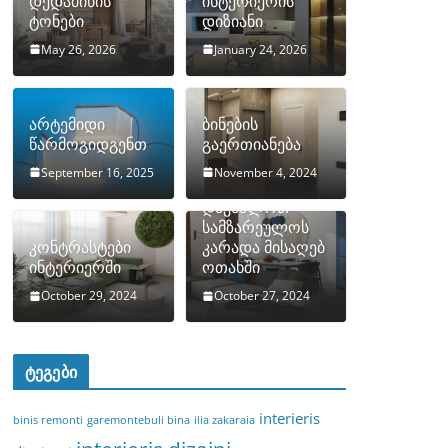
დედამიწის
ინტერიერის
ტონები
დიზიანი
May 26, 2026
January 24, 2026
არტემიდი
ბინების
წარმოგიდგენთ
გაერთიანება
September 16, 2025
November 4, 2024
როგორ
დავმალოთ
სამზარეულოს
კონტრასტები
კარადა მისაღებ
ინტერიერში
ოთახში
October 29, 2024
October 27, 2024
ტეგები
interieris
binis remonti
garemontebuli bina
ilia zakaraia