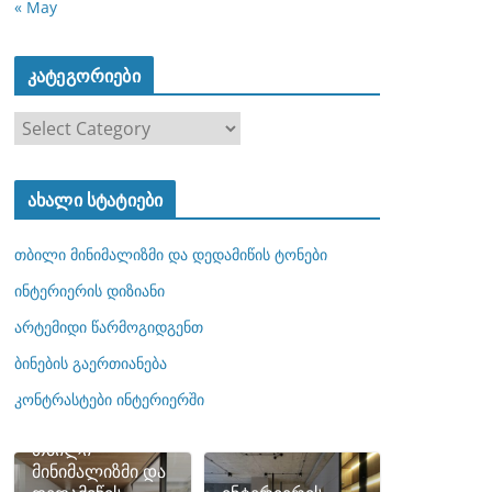
« May
კატეგორიები
კ
ა
ტ
ახალი სტატიები
ე
გ
თბილი მინიმალიზმი და დედამიწის ტონები
ო
რ
ინტერიერის დიზიანი
ი
არტემიდი წარმოგიდგენთ
ე
ბინების გაერთიანება
ბ
ი
კონტრასტები ინტერიერში
თბილი
მინიმალიზმი და