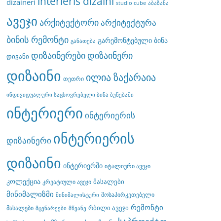
interieris dizaini
dizaineri
studio cube
აბაზანა
ავეჯი
არქიტექტორი
არქიტექტურა
ბინის რემონტი
გარემონტებული ბინა
განათება
დიზაინერები
დიზაინერი
დივანი
დიზაინი
ილია ზაქარაია
თეთრი
ინდივიდუალური საცხოვრებელი ბინა ბუნებაში
ინტერიერი
ინტერიერის
ინტერიერის
დიზაინერი
დიზაინი
ინტერიერში
იტალიური ავეჯი
კოლექცია
მასალები
კრეატიული ავეჯი
მინიმალიზმი
მოსაპირკეთებელი
მინიმალისტური
რემონტი
რბილი ავეჯი
მასალები
მცენარეები
მწვანე