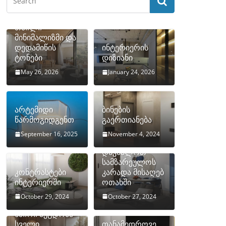
თბილი
მინიმალიზმი და
დედამიწის
ინტერიერის
ტონები
დიზიანი
May 26, 2026
January 24, 2026
არტემიდი
ბინების
წარმოგიდგენთ
გაერთიანება
September 16, 2025
November 4, 2024
როგორ
დავმალოთ
სამზარეულოს
კონტრასტები
კარადა მისაღებ
ინტერიერში
ოთახში
October 29, 2024
October 27, 2024
10 ყველაზე
ხშირი შეცდომა
სველი
თანამედროვე