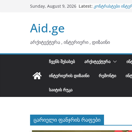
ბინების გაერთიანე
Skip
Latest:
Sunday, August 9, 2026
კონტრასტები ინტე
to
თბილი მინიმალიზმ
ტონები
content
Aid.ge
ინტერიერის დიზიან
არტემიდი წარმოგ
არქიტექტურა , ინტერიერი , დიზაინი
ᲩᲕᲔᲜᲡ ᲨᲔᲡᲐᲮᲔᲑ
ᲐᲠᲥᲘᲢᲔᲥᲢᲣᲠᲐ
ᲘᲜ
ᲘᲜᲢᲔᲠᲘᲔᲠᲘᲡ ᲓᲘᲖᲐᲘᲜᲘ
ᲠᲔᲛᲝᲜᲢᲘ
ᲘᲜ
ᲡᲐᲘᲢᲘᲡ ᲠᲣᲙᲐ
ცარიელი ფანჯრის რაფები