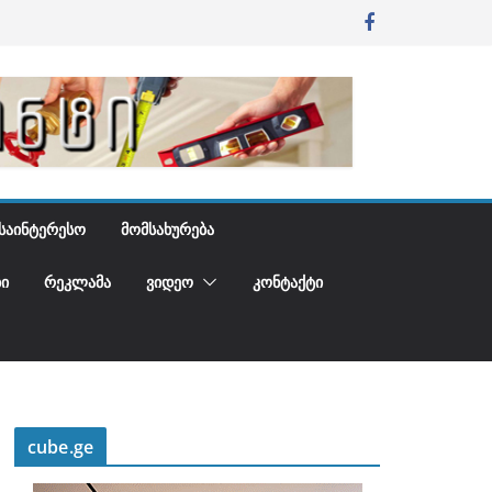
ᲡᲐᲘᲜᲢᲔᲠᲔᲡᲝ
ᲛᲝᲛᲡᲐᲮᲣᲠᲔᲑᲐ
Ი
ᲠᲔᲙᲚᲐᲛᲐ
ᲕᲘᲓᲔᲝ
ᲙᲝᲜᲢᲐᲥᲢᲘ
cube.ge