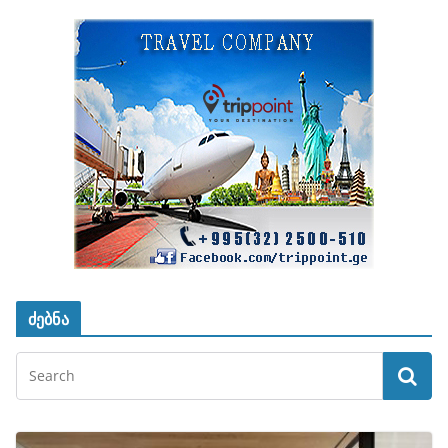
ძებნა