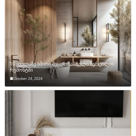
10 ყველაზე ხშირი შეცდომა სველი წერტილის
რემონტში
October 24, 2024