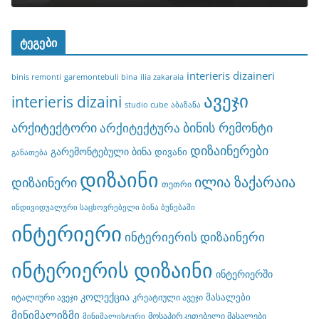
ტეგები
interieris dizaineri
binis remonti
garemontebuli bina
ilia zakaraia
ავეჯი
interieris dizaini
studio cube
აბაზანა
არქიტექტორი
ბინის რემონტი
არქიტექტურა
დიზაინერები
გარემონტებული ბინა
დივანი
განათება
დიზაინი
ილია ზაქარაია
დიზაინერი
თეთრი
ინდივიდუალური საცხოვრებელი ბინა ბუნებაში
ინტერიერი
ინტერიერის დიზაინერი
ინტერიერის დიზაინი
ინტერიერში
კოლექცია
მასალები
იტალიური ავეჯი
კრეატიული ავეჯი
მინიმალიზმი
მოსაპირკეთებელი მასალები
მინიმალისტური