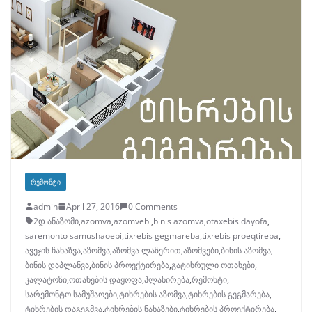
ᲠᲔᲛᲝᲜᲢᲘ
admin
April 27, 2016
0 Comments
2დ ანაზომი
,
azomva
,
azomvebi
,
binis azomva
,
otaxebis dayofa
,
saremonto samushaoebi
,
tixrebis gegmareba
,
tixrebis proeqtireba
,
ავეჯის ჩახაზვა
,
აზომვა
,
აზომვა ლაზერით
,
აზომვები
,
ბინის აზომვა
,
ბინის დაპლანვა
,
ბინის პროექტირება
,
გატიხრული ოთახები
,
კალატოზი
,
ოთახების დაყოფა
,
პლანირება
,
რემონტი
,
სარემონტო სამუშაოები
,
ტიხრების აზომვა
,
ტიხრების გეგმარება
,
ტიხრების დაგეგმვა
,
ტიხრების ნახაზები
,
ტიხრების პროექტირება
,