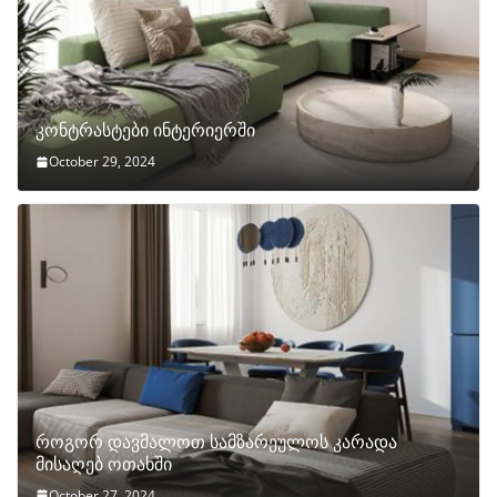
კონტრასტები ინტერიერში
October 29, 2024
როგორ დავმალოთ სამზარეულოს კარადა
მისაღებ ოთახში
October 27, 2024