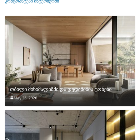
ი
კონტრასტები ინტერიერში
თბილი მინიმალიზმი და დედამიწის ტონები
May 26, 2026