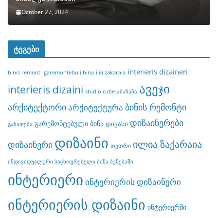
October 27, 2024
ტეგები
interieris dizaineri
binis remonti
garemontebuli bina
ilia zakaraia
ავეჯი
interieris dizaini
studio cube
აბაზანა
არქიტექტორი
ბინის რემონტი
არქიტექტურა
დიზაინერები
გარემონტებული ბინა
დივანი
განათება
დიზაინი
ილია ზაქარაია
დიზაინერი
თეთრი
ინდივიდუალური საცხოვრებელი ბინა ბუნებაში
ინტერიერი
ინტერიერის დიზაინერი
ინტერიერის დიზაინი
ინტერიერში