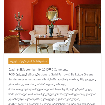
ᲘᲓᲔᲔᲑᲘ ᲘᲜᲢᲔᲠᲘᲔᲠᲘᲡ ᲛᲝᲡᲐᲬᲧᲝᲑᲐᲗ
admin
September 19, 2015
0 Comments
3D ბეჭდვა
,
Belfiore
,
Designers Guild
,
Farrow & Ball
,
Little Greene
,
Sanderson
,
sarmatia
,
Vassalletti
,
Zoffany
,
ამხატვრო ხელმძღვანელი
,
გრანიტის
,
ლითონის
,
მარმარილოს
,
მოზაიკა
,
მოსაპირკეთებელი მატერიალების ნიუანსებ0
,
ნაჭრები
,
პარკეტი
,
სამი ცნობილი კომპანია
,
ტყავის
,
უნივერსალური მატერიალები
,
უხის
,
ფრანჩესკო პერინი
,
შპალერი
,
ცეცხლგამძლე ნაჭრები
,
ცეცხლგამძლე შპალერი
,
ცვლით გაჟღენთილი დაფები
,
ხის იატაკი