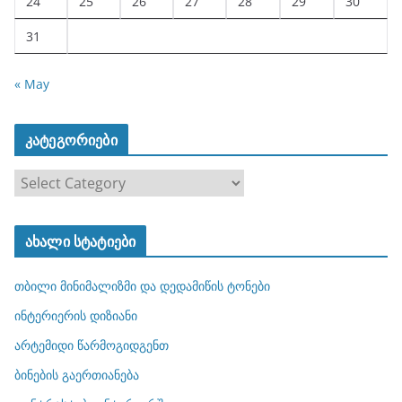
24
25
26
27
28
29
30
31
« May
კატეგორიები
კ
ა
ტ
ახალი სტატიები
ე
გ
თბილი მინიმალიზმი და დედამიწის ტონები
ო
რ
ინტერიერის დიზიანი
ი
არტემიდი წარმოგიდგენთ
ე
ბინების გაერთიანება
ბ