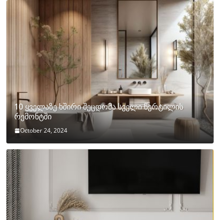
10 ყველაზე ხშირი შეცდომა სველი წერტილის
რემონტში
October 24, 2024