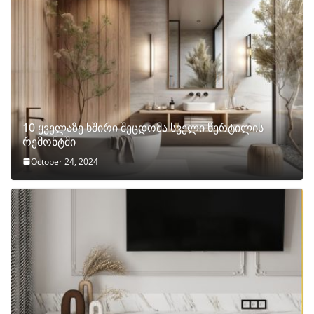
10 ყველაზე ხშირი შეცდომა სველი წერტილის
რემონტში
October 24, 2024