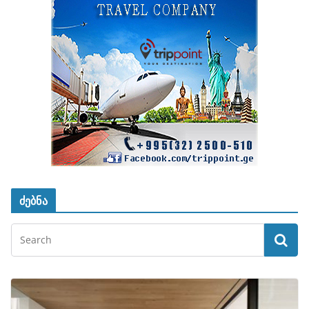
ძებნა