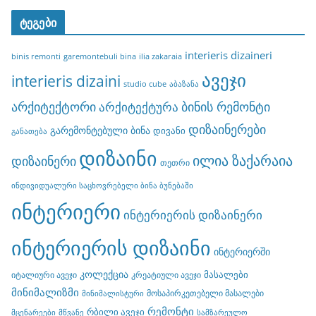
ტეგები
interieris dizaineri
binis remonti
garemontebuli bina
ilia zakaraia
ავეჯი
interieris dizaini
studio cube
აბაზანა
არქიტექტორი
ბინის რემონტი
არქიტექტურა
დიზაინერები
გარემონტებული ბინა
დივანი
განათება
დიზაინი
ილია ზაქარაია
დიზაინერი
თეთრი
ინდივიდუალური საცხოვრებელი ბინა ბუნებაში
ინტერიერი
ინტერიერის დიზაინერი
ინტერიერის დიზაინი
ინტერიერში
კოლექცია
მასალები
იტალიური ავეჯი
კრეატიული ავეჯი
მინიმალიზმი
მოსაპირკეთებელი მასალები
მინიმალისტური
რემონტი
რბილი ავეჯი
მცენარეები
მწვანე
სამზარეულო