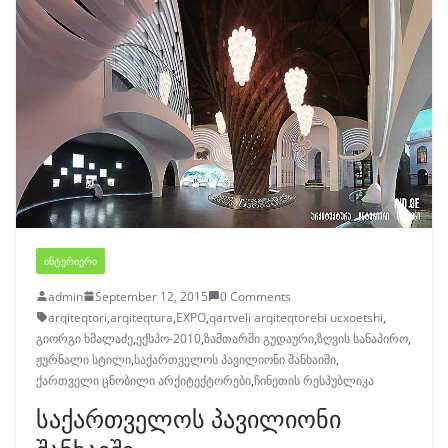
ᲘᲜᲢᲔᲠᲘᲔᲠᲘ
admin
September 12, 2015
0 Comments
arqiteqtori
,
arqiteqtura
,
EXPO
,
qartveli arqiteqtorebi ucxoetshi
,
გიორგი ხმალაძე
,
ექსპო-2010
,
ზამთარში გუდაური
,
ზღვის სანაპირო
,
ჟურნალი სტილი
,
საქართველოს პავილიონი შანხაიში
,
ქართველი ცნობილი არქიტექტორები
,
ჩინეთის რესპუბლიკა
საქართველოს პავილიონი