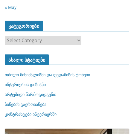
« May
კატეგორიები
კ
ა
ტ
ახალი სტატიები
ე
გ
თბილი მინიმალიზმი და დედამიწის ტონები
ო
რ
ინტერიერის დიზიანი
ი
არტემიდი წარმოგიდგენთ
ე
ბინების გაერთიანება
ბ
ი
კონტრასტები ინტერიერში