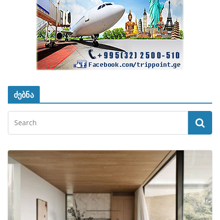
ძებნა