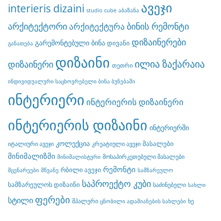
ავეჯი
interieris dizaini
studio cube
აბაზანა
არქიტექტორი
ბინის რემონტი
არქიტექტურა
დიზაინერები
გარემონტებული ბინა
დივანი
განათება
დიზაინი
ილია ზაქარაია
დიზაინერი
თეთრი
ინდივიდუალური საცხოვრებელი ბინა ბუნებაში
ინტერიერი
ინტერიერის დიზაინერი
ინტერიერის დიზაინი
ინტერიერში
კოლექცია
მასალები
იტალიური ავეჯი
კრეატიული ავეჯი
მინიმალიზმი
მოსაპირკეთებელი მასალები
მინიმალისტური
რემონტი
რბილი ავეჯი
მცენარეები
მწვანე
სამზარეულო
საპროექტო კუბი
სამზარეულოს დიზაინი
საძინებელი
სახლი
ფერები
სტილი
შპალერი
ხე
ცნობილი ადამიანების სახლები