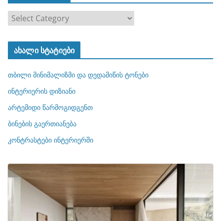
კ
ა
ტ
ახალი სტატიები
ე
გ
თბილი მინიმალიზმი და დედამიწის ტონები
ო
რ
ინტერიერის დიზიანი
ი
არტემიდი წარმოგიდგენთ
ე
ბინების გაერთიანება
ბ
ი
კონტრასტები ინტერიერში