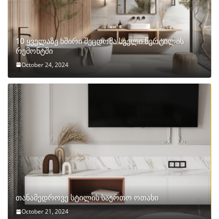
10 ყველაზე ხშირი შეცდომა სველი წერტილის
რემონტში
October 24, 2024
თანამედროვე სტილის საერთო ოთახი
October 21, 2024