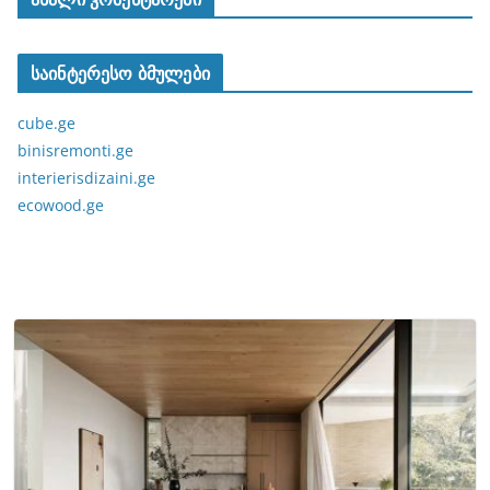
საინტერესო ბმულები
cube.ge
binisremonti.ge
interierisdizaini.ge
ecowood.ge