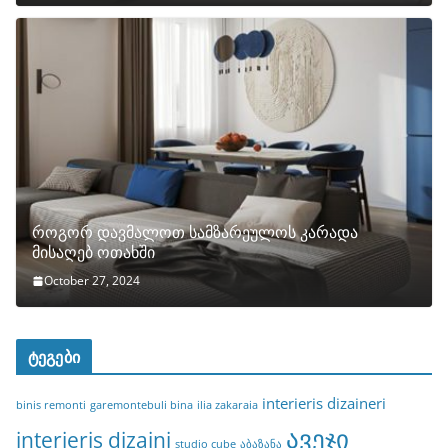
როგორ დავმალოთ სამზარეულოს კარადა
მისაღებ ოთახში
October 27, 2024
ტეგები
interieris dizaineri
binis remonti
garemontebuli bina
ilia zakaraia
ავეჯი
interieris dizaini
studio cube
აბაზანა