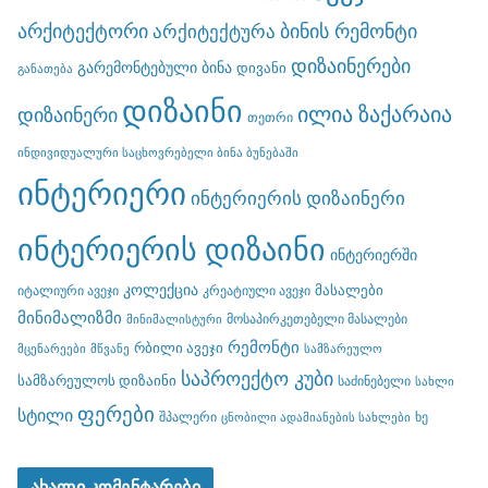
არქიტექტორი
ბინის რემონტი
არქიტექტურა
დიზაინერები
გარემონტებული ბინა
დივანი
განათება
დიზაინი
ილია ზაქარაია
დიზაინერი
თეთრი
ინდივიდუალური საცხოვრებელი ბინა ბუნებაში
ინტერიერი
ინტერიერის დიზაინერი
ინტერიერის დიზაინი
ინტერიერში
კოლექცია
მასალები
იტალიური ავეჯი
კრეატიული ავეჯი
მინიმალიზმი
მოსაპირკეთებელი მასალები
მინიმალისტური
რემონტი
რბილი ავეჯი
მცენარეები
მწვანე
სამზარეულო
საპროექტო კუბი
სამზარეულოს დიზაინი
საძინებელი
სახლი
ფერები
სტილი
შპალერი
ხე
ცნობილი ადამიანების სახლები
ახალი კომენტარები