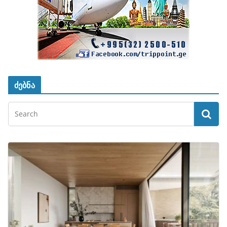
ძებნა