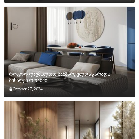
როგორ დავმალოთ სამზარეულოს კარადა
მისაღებ ოთახში
October 27, 2024