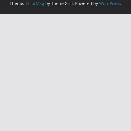
Theme:
ColorMag
by ThemeGrill. Powered by
WordPress
.