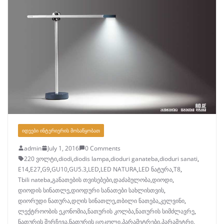
ᲘᲓᲔᲔᲑᲘ ᲘᲜᲢᲔᲠᲘᲔᲠᲘᲡ ᲛᲝᲡᲐᲬᲧᲝᲑᲐᲗ
admin
July 1, 2016
0 Comments
220 ვოლტი
,
diodi
,
diodis lampa
,
dioduri ganateba
,
dioduri sanati
,
E14
,
E27
,
G9
,
GU10
,
GU5.3
,
LED
,
LED NATURA
,
LED ნატურა
,
T8
,
Tbili nateba
,
განათების თვისებები
,
დაძაბულობა
,
დიოდი
,
დიოდის სინათლე
,
დიოდური სანათები სახლისთვის
,
დიორუდი ნათურა
,
დღის სინათლე
,
თბილი ნათება
,
კელვინი
,
ლექტროობის ეკონომია
,
ნათურის კოლბა
,
ნათურის სიმძლავრე
,
ნათურის შერჩევა
,
ნათურის ცოკოლი
,
პარამეტრები
,
პარამეტრი
,