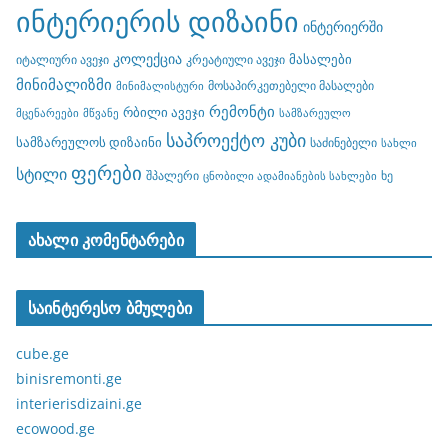
ინტერიერის დიზაინი
ინტერიერში
კოლექცია
მასალები
იტალიური ავეჯი
კრეატიული ავეჯი
მინიმალიზმი
მოსაპირკეთებელი მასალები
მინიმალისტური
რემონტი
რბილი ავეჯი
მცენარეები
მწვანე
სამზარეულო
საპროექტო კუბი
სამზარეულოს დიზაინი
საძინებელი
სახლი
ფერები
სტილი
შპალერი
ხე
ცნობილი ადამიანების სახლები
ახალი კომენტარები
საინტერესო ბმულები
cube.ge
binisremonti.ge
interierisdizaini.ge
ecowood.ge