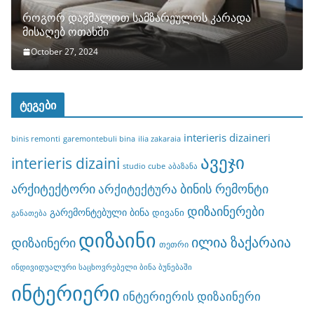
როგორ დავმალოთ სამზარეულოს კარადა
მისაღებ ოთახში
October 27, 2024
ტეგები
interieris dizaineri
binis remonti
garemontebuli bina
ilia zakaraia
ავეჯი
interieris dizaini
studio cube
აბაზანა
არქიტექტორი
ბინის რემონტი
არქიტექტურა
დიზაინერები
გარემონტებული ბინა
დივანი
განათება
დიზაინი
ილია ზაქარაია
დიზაინერი
თეთრი
ინდივიდუალური საცხოვრებელი ბინა ბუნებაში
ინტერიერი
ინტერიერის დიზაინერი