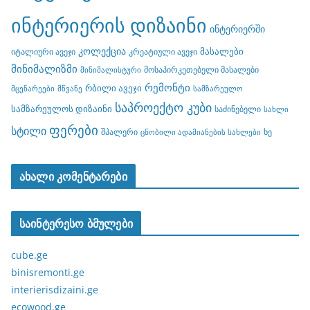
ინტერიერის დიზაინი
ინტერიერში
კოლექცია
მასალები
იტალიური ავეჯი
კრეატიული ავეჯი
მინიმალიზმი
მოსაპირკეთებელი მასალები
მინიმალისტური
რემონტი
რბილი ავეჯი
მცენარეები
მწვანე
სამზარეულო
საპროექტო კუბი
სამზარეულოს დიზაინი
საძინებელი
სახლი
ფერები
სტილი
შპალერი
ხე
ცნობილი ადამიანების სახლები
ახალი კომენტარები
საინტერესო ბმულები
cube.ge
binisremonti.ge
interierisdizaini.ge
ecowood.ge