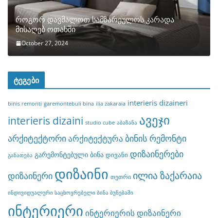
როგორ დავმალოთ სამზარეულოს კარადა
მისაღებ ოთახში
October 27, 2024
ტეგები
interieris dizaineri
binis remonti
garemontebuli bina
ilia zakaraia
ავეჯი
interieris dizaini
studio cube
აბაზანა
არქიტექტორი
ბინის რემონტი
არქიტექტურა
დიზაინერები
გარემონტებული ბინა
დივანი
განათება
დიზაინი
ილია ზაქარაია
დიზაინერი
თეთრი
ინდივიდუალური საცხოვრებელი ბინა ბუნებაში
ინტერიერი
ინტერიერის დიზაინერი