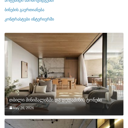
არტემიდი წარმოგიდგენთ
ე
ბინების გაერთიანება
ბ
ი
კონტრასტები ინტერიერში
თბილი მინიმალიზმი და დედამიწის ტონები
May 26, 2026