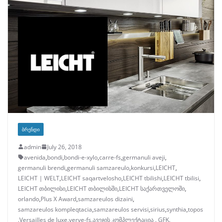
ᲑᲠᲔᲜᲓᲘ
admin
July 26, 2018
avenida
,
bondi
,
bondi-e-xylo
,
carre-fs
,
germanuli aveji
,
germanuli brendi
,
germanuli samzareulo
,
konkursi
,
LEICHT
,
LEICHT | WELT
,
LEICHT saqartvelosho
,
LEICHT tbilishi
,
LEICHT tbilisi
,
LEICHT თბილისი
,
LEICHT თბილისში
,
LEICHT საქართველოში
,
orlando
,
Plus X Award
,
samzareulos dizaini
,
samzareulos kompleqtacia
,
samzareulos servisi
,
sirius
,
synthia
,
topos
,
Versailles de luxe
,
verve-fs
,
ავეჯის კომპლექტაცია . GFK
,