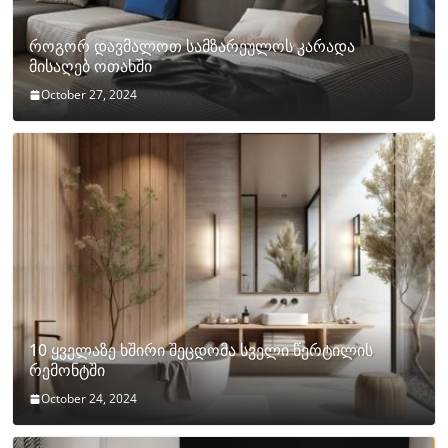
როგორ დავმალოთ სამზარეულოს კარადა
მისაღებ ოთახში
October 27, 2024
10 ყველაზე ხშირი შეცდომა სველი წერტილის
რემონტში
October 24, 2024