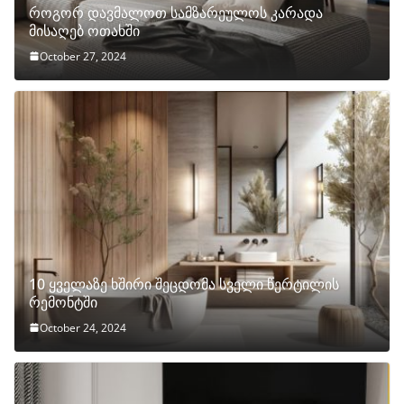
როგორ დავმალოთ სამზარეულოს კარადა
მისაღებ ოთახში
October 27, 2024
10 ყველაზე ხშირი შეცდომა სველი წერტილის
რემონტში
October 24, 2024