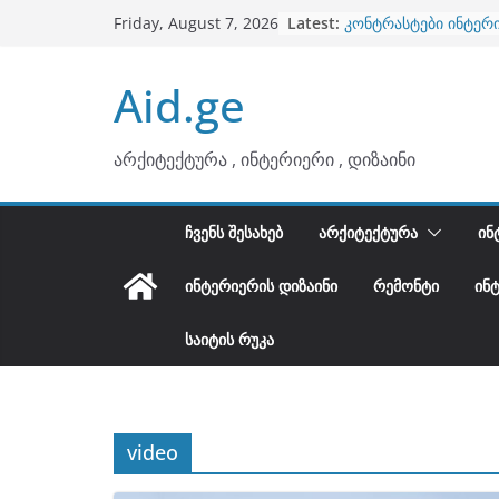
Skip
Latest:
კონტრასტები ინტერ
Friday, August 7, 2026
to
თბილი მინიმალიზმი
ტონები
content
Aid.ge
ინტერიერის დიზიანი
არტემიდი წარმოგი
ბინების გაერთიანება
არქიტექტურა , ინტერიერი , დიზაინი
ᲩᲕᲔᲜᲡ ᲨᲔᲡᲐᲮᲔᲑ
ᲐᲠᲥᲘᲢᲔᲥᲢᲣᲠᲐ
ᲘᲜ
ᲘᲜᲢᲔᲠᲘᲔᲠᲘᲡ ᲓᲘᲖᲐᲘᲜᲘ
ᲠᲔᲛᲝᲜᲢᲘ
ᲘᲜ
ᲡᲐᲘᲢᲘᲡ ᲠᲣᲙᲐ
video