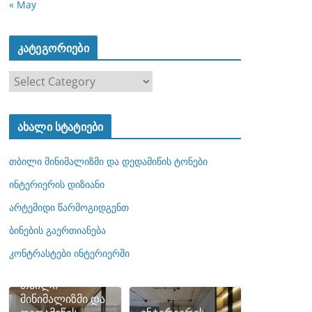
« May
კატეგორიები
კ
ა
ტ
ახალი სტატიები
ე
გ
თბილი მინიმალიზმი და დედამიწის ტონები
ო
რ
ინტერიერის დიზიანი
ი
არტემიდი წარმოგიდგენთ
ე
ბინების გაერთიანება
ბ
ი
კონტრასტები ინტერიერში
თბილი
მინიმალიზმი და