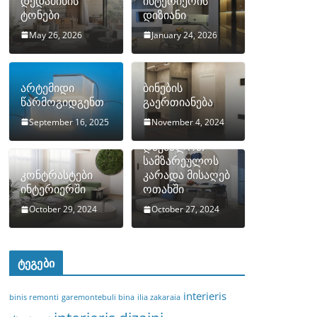
დედამიწის
ინტერიერის
ტონები
დიზიანი
May 26, 2026
January 24, 2026
არტემიდი
ბინების
წარმოგიდგენთ
გაერთიანება
September 16, 2025
November 4, 2024
როგორ
დავმალოთ
სამზარეულოს
კონტრასტები
კარადა მისაღებ
ინტერიერში
ოთახში
October 29, 2024
October 27, 2024
ტეგები
interieris
binis remonti
garemontebuli bina
ilia zakaraia