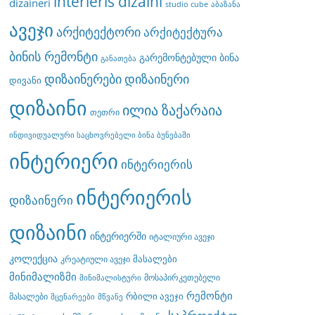
interieris dizaini
dizaineri
studio cube
აბაზანა
ავეჯი
არქიტექტორი
არქიტექტურა
ბინის რემონტი
გარემონტებული ბინა
განათება
დიზაინერები
დიზაინერი
დივანი
დიზაინი
ილია ზაქარაია
თეთრი
ინდივიდუალური საცხოვრებელი ბინა ბუნებაში
ინტერიერი
ინტერიერის
ინტერიერის
დიზაინერი
დიზაინი
ინტერიერში
იტალიური ავეჯი
კოლექცია
მასალები
კრეატიული ავეჯი
მინიმალიზმი
მოსაპირკეთებელი
მინიმალისტური
რემონტი
რბილი ავეჯი
მასალები
მცენარეები
მწვანე