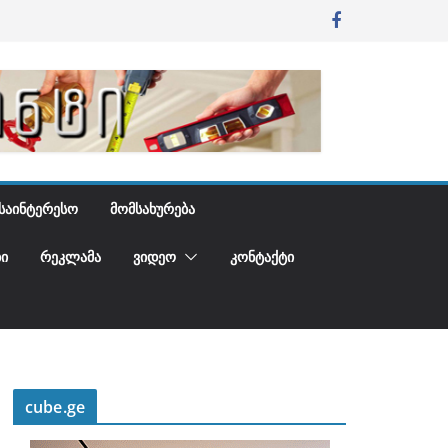
ᲡᲐᲘᲜᲢᲔᲠᲔᲡᲝ
ᲛᲝᲛᲡᲐᲮᲣᲠᲔᲑᲐ
Ი
ᲠᲔᲙᲚᲐᲛᲐ
ᲕᲘᲓᲔᲝ
ᲙᲝᲜᲢᲐᲥᲢᲘ
cube.ge