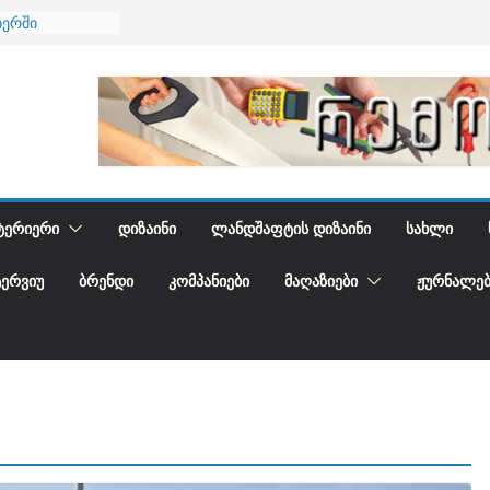
იერში
 და დედამიწის
დგენთ
ᲢᲔᲠᲘᲔᲠᲘ
ᲓᲘᲖᲐᲘᲜᲘ
ᲚᲐᲜᲓᲨᲐᲤᲢᲘᲡ ᲓᲘᲖᲐᲘᲜᲘ
ᲡᲐᲮᲚᲘ
ᲢᲔᲠᲕᲘᲣ
ᲑᲠᲔᲜᲓᲘ
ᲙᲝᲛᲞᲐᲜᲘᲔᲑᲘ
ᲛᲐᲦᲐᲖᲘᲔᲑᲘ
ᲟᲣᲠᲜᲐᲚᲔᲑ