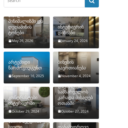
თბილი
მინიმალიზმი და
დედამიწის
ინტერიერის
ტონები
დიზიანი
May 26, 2026
January 24, 2026
არტემიდი
ბინების
წარმოგიდგენთ
გაერთიანება
September 16, 2025
November 4, 2024
როგორ
დავმალოთ
სამზარეულოს
კონტრასტები
კარადა მისაღებ
ინტერიერში
ოთახში
October 29, 2024
October 27, 2024
10 ყველაზე
ხშირი შეცდომა
სველი
თანამედროვე