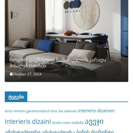
როგორ დავმალოთ სამზარეულოს კარადა
მისაღებ ოთახში
October 27, 2024
ტეგები
interieris dizaineri
binis remonti
garemontebuli bina
ilia zakaraia
ავეჯი
interieris dizaini
studio cube
აბაზანა
არქიტექტორი
ბინის რემონტი
არქიტექტურა