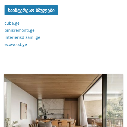
საინტერესო ბმულები
cube.ge
binisremonti.ge
interierisdizaini.ge
ecowood.ge