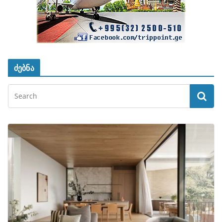
ძებნა